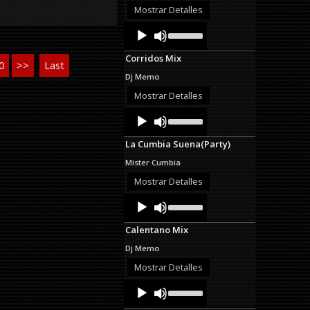
decrease
Mostrar Detalles
volume.
Audio
Use
Up/Down
Player
Arrow
Corridos Mix
keys
0
>>
Last
to
Dj Memo
increase
or
Mostrar Detalles
decrease
Audio
Use
volume.
Up/Down
Player
Arrow
La Cumbia Suena(Party)
keys
to
Mister Cumbia
increase
or
Mostrar Detalles
decrease
Audio
Use
volume.
Up/Down
Player
Arrow
Calentano Mix
keys
to
Dj Memo
increase
or
Mostrar Detalles
decrease
Audio
Use
volume.
Up/Down
Player
Arrow