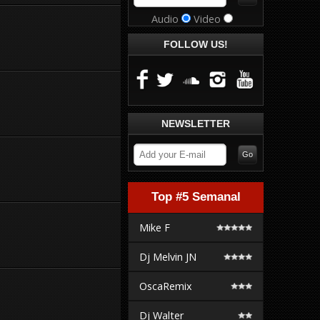
Audio
Video
FOLLOW US!
NEWSLETTER
Top #5 Semanal
Mike F
Dj Melvin JN
OscaRemix
Dj Walter