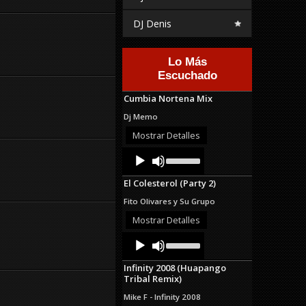
DJ Denis
Lo Más
Escuchado
Cumbia Nortena Mix
Dj Memo
Mostrar Detalles
Audio
Use
Up/Down
Player
Arrow
El Colesterol (Party 2)
keys
to
Fito Olivares y Su Grupo
increase
or
Mostrar Detalles
decrease
Audio
Use
volume.
Up/Down
Player
Arrow
Infinity 2008 (Huapango
keys
Tribal Remix)
to
increase
Mike F - Infinity 2008
or