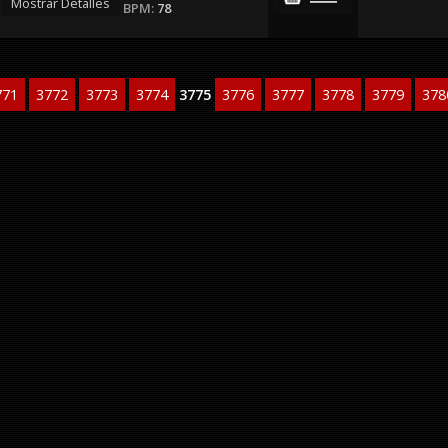
Mostrar Detalles
BPM:
78
771
3772
3773
3774
3775
3776
3777
3778
3779
378