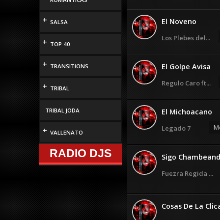
+
El Noveno
SALSA
Los Plebes del...
+
TOP 40
+
El Golpe Avisa
TRANSITIONS
Regulo Caro ft...
+
TRIBAL
TRIBAL JODA
El Michoacano
Mo
Legado 7
+
VALLENATO
RADIO DJS
Sigo Chambean
Fuezra Regida ...
Cosas De La Clic