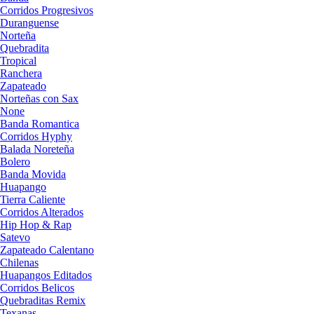
Corridos Progresivos
Duranguense
Norteña
Quebradita
Tropical
Ranchera
Zapateado
Norteñas con Sax
None
Banda Romantica
Corridos Hyphy
Balada Noreteña
Bolero
Banda Movida
Huapango
Tierra Caliente
Corridos Alterados
Hip Hop & Rap
Satevo
Zapateado Calentano
Chilenas
Huapangos Editados
Corridos Belicos
Quebraditas Remix
Texanas