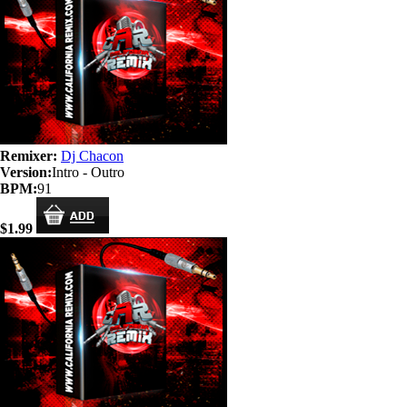
Remixer:
Dj Chacon
Version:
Intro - Outro
BPM:
91
$1.99