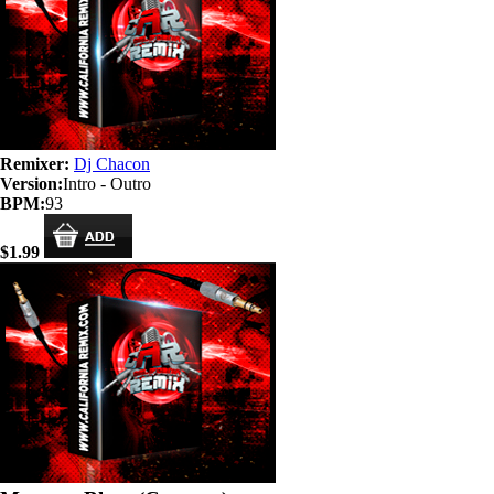
Remixer:
Dj Chacon
Version:
Intro - Outro
BPM:
93
$1.99