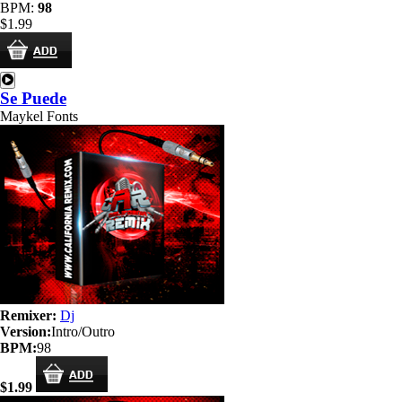
BPM:
98
$1.99
Se Puede
Maykel Fonts
Remixer:
Dj
Version:
Intro/Outro
BPM:
98
$1.99