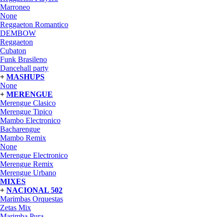
Marroneo
None
Reggaeton Romantico
DEMBOW
Reggaeton
Cubaton
Funk Brasileno
Dancehall party
+
MASHUPS
None
+
MERENGUE
Merengue Clasico
Merengue Tipico
Mambo Electronico
Bacharengue
Mambo Remix
None
Merengue Electronico
Merengue Remix
Merengue Urbano
MIXES
+
NACIONAL 502
Marimbas Orquestas
Zetas Mix
Marimba Pura