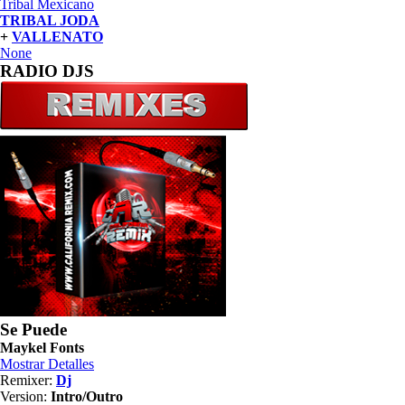
Tribal Mexicano
TRIBAL JODA
+
VALLENATO
None
RADIO DJS
Se Puede
Maykel Fonts
Mostrar Detalles
Remixer:
Dj
Version:
Intro/Outro