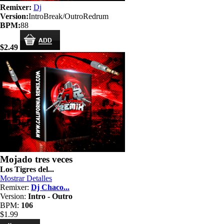
Remixer:
Dj
Version:
IntroBreak/OutroRedrum
BPM:
88
$2.49
Mojado tres veces
Los Tigres del...
Mostrar Detalles
Remixer:
Dj Chaco...
Version:
Intro - Outro
BPM:
106
$1.99