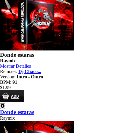
Donde estaras
Raymix
Mostrar Detalles
Remixer:
Dj Chaco...
Version:
Intro - Outro
BPM:
91
$1.99
Donde estaras
Raymix