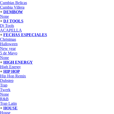
Cumbias Belicas
Cumbia Villera
+
DEMBOW
None
+
DJ TOOLS
Dj Tools
ACAPELLA
+
FECHAS ESPECIALES
Christmas
Halloween
New year
5 de Mayo
None
+
HIGH ENERGY
High Energy
+
HIP HOP
Hip Hop Remix
Dubstep
Trap
Twerk
None
R&B
Trap Latin
+
HOUSE
House