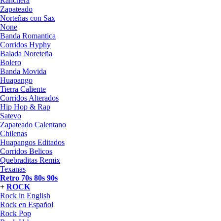
Ranchera
Zapateado
Norteñas con Sax
None
Banda Romantica
Corridos Hyphy
Balada Noreteña
Bolero
Banda Movida
Huapango
Tierra Caliente
Corridos Alterados
Hip Hop & Rap
Satevo
Zapateado Calentano
Chilenas
Huapangos Editados
Corridos Belicos
Quebraditas Remix
Texanas
Retro 70s 80s 90s
+
ROCK
Rock in English
Rock en Español
Rock Pop