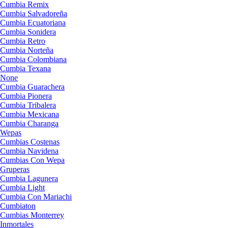
Cumbia Remix
Cumbia Salvadoreña
Cumbia Ecuatoriana
Cumbia Sonidera
Cumbia Retro
Cumbia Norteña
Cumbia Colombiana
Cumbia Texana
None
Cumbia Guarachera
Cumbia Pionera
Cumbia Tribalera
Cumbia Mexicana
Cumbia Charanga
Wepas
Cumbias Costenas
Cumbia Navidena
Cumbias Con Wepa
Gruperas
Cumbia Lagunera
Cumbia Light
Cumbia Con Mariachi
Cumbiaton
Cumbias Monterrey
Inmortales