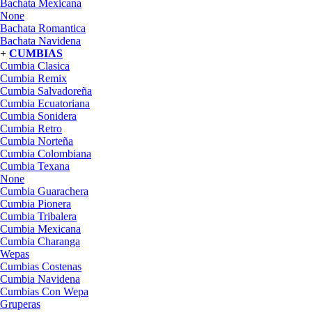
Bachata Mexicana
None
Bachata Romantica
Bachata Navidena
+
CUMBIAS
Cumbia Clasica
Cumbia Remix
Cumbia Salvadoreña
Cumbia Ecuatoriana
Cumbia Sonidera
Cumbia Retro
Cumbia Norteña
Cumbia Colombiana
Cumbia Texana
None
Cumbia Guarachera
Cumbia Pionera
Cumbia Tribalera
Cumbia Mexicana
Cumbia Charanga
Wepas
Cumbias Costenas
Cumbia Navidena
Cumbias Con Wepa
Gruperas