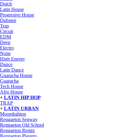
Dutch
Latin House
Progresive House
Dubstep
Trap
Circuit
EDM
Deep
Electro
None
High Energy
Dance
Latin Dance
Guaracha House
Guaracha
Tech House
Afro House
+
LATIN HIP HOP
TRAP
+
LATIN URBAN
Moombahton
Reggaeton Segway
Reggaeton Old School
Reggaeton Remix
Reggaeton Playero