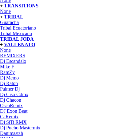
None
+
TRANSITIONS
None
+
TRIBAL
Guaracha
Tribal Ecuatoriano
Tribal Mexicano
TRIBAL JODA
+
VALLENATO
None
REMIXERS
Dj Escandalo
Mike F
RamZy
Dj Memo
Dj Raton
Palmer Dj
Dj Ciso Cdmx
Dj Chacon
OscaRemix
DJ Exon Beat
CaRemix
Dj SiTi RMX
Dj Pucho Mastermix
Danimastah