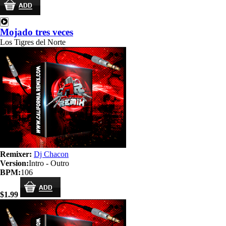
Mojado tres veces
Los Tigres del Norte
Remixer:
Dj Chacon
Version:
Intro - Outro
BPM:
106
$1.99