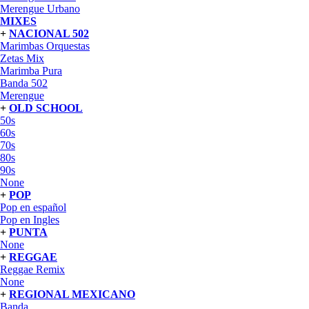
Merengue Urbano
MIXES
+
NACIONAL 502
Marimbas Orquestas
Zetas Mix
Marimba Pura
Banda 502
Merengue
+
OLD SCHOOL
50s
60s
70s
80s
90s
None
+
POP
Pop en español
Pop en Ingles
+
PUNTA
None
+
REGGAE
Reggae Remix
None
+
REGIONAL MEXICANO
Banda