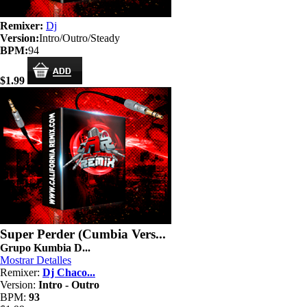
Remixer:
Dj
Version:
Intro/Outro/Steady
BPM:
94
$1.99
Super Perder (Cumbia Vers...
Grupo Kumbia D...
Mostrar Detalles
Remixer:
Dj Chaco...
Version:
Intro - Outro
BPM:
93