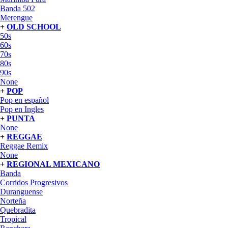
Banda 502
Merengue
+
OLD SCHOOL
50s
60s
70s
80s
90s
None
+
POP
Pop en español
Pop en Ingles
+
PUNTA
None
+
REGGAE
Reggae Remix
None
+
REGIONAL MEXICANO
Banda
Corridos Progresivos
Duranguense
Norteña
Quebradita
Tropical