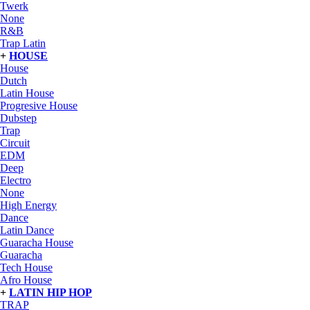
Twerk
None
R&B
Trap Latin
+
HOUSE
House
Dutch
Latin House
Progresive House
Dubstep
Trap
Circuit
EDM
Deep
Electro
None
High Energy
Dance
Latin Dance
Guaracha House
Guaracha
Tech House
Afro House
+
LATIN HIP HOP
TRAP