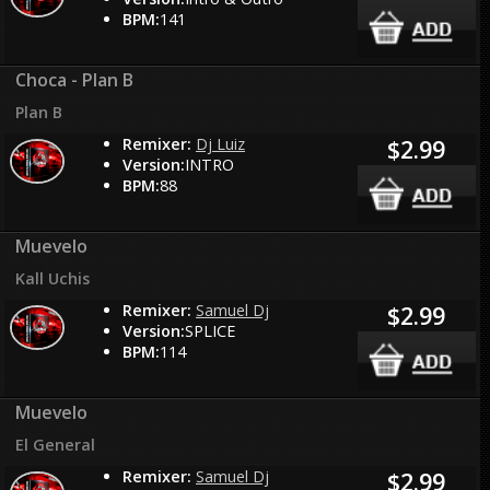
BPM:
141
Choca - Plan B
Plan B
Remixer:
Dj Luiz
$2.99
Version:
INTRO
BPM:
88
Muevelo
Kall Uchis
Remixer:
Samuel Dj
$2.99
Version:
SPLICE
BPM:
114
Muevelo
El General
Remixer:
Samuel Dj
$2.99