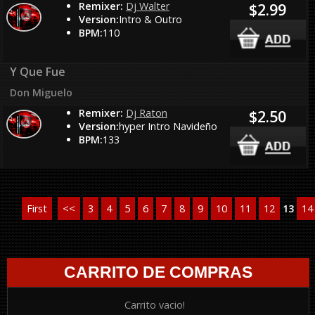
Remixer:
Dj Walter
$2.99
Version:
Intro & Outro
BPM:
110
Y Que Fue
Don Miguelo
Remixer:
Dj Raton
$2.50
Version:
hyper Intro Navideño
BPM:
133
First
<<
3
4
5
6
7
8
9
10
11
12
13
14
CARRITO DE COMPRAS
Carrito vacio!