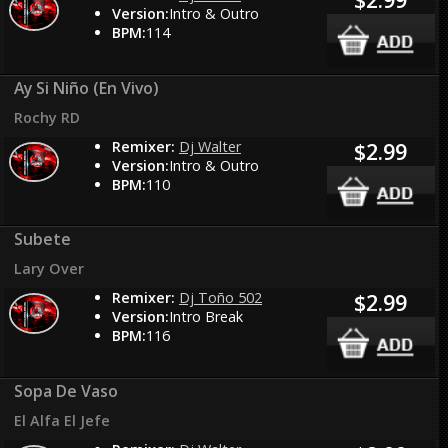
Version:
Intro & Outro
BPM:
114
Ay Si Niño (En Vivo)
Rochy RD
Remixer:
Dj Walter
$2.99
Version:
Intro & Outro
BPM:
110
Subete
Lary Over
Remixer:
Dj Toño 502
$2.99
Version:
Intro Break
BPM:
116
Sopa De Vaso
El Alfa El Jefe