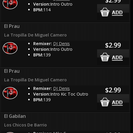
Version:
Intro Outro
BPM:
114
El Prau
La Tropilla De Miguel Camero
Remixer:
DJ Denis
$2.99
Version:
Intro Outro
BPM:
139
El Prau
La Tropilla De Miguel Camero
Remixer:
DJ Denis
$2.99
Version:
Intro Kic Toc Outro
BPM:
139
El Gabilan
Los Chicos De Barrio