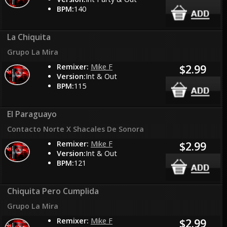
BPM:
140
La Chiquita
Grupo La Mira
Remixer:
Mike F
$2.99
Version:
Int & Out
BPM:
115
El Paraguayo
Contacto Norte X Shacales De Sonora
Remixer:
Mike F
$2.99
Version:
Int & Out
BPM:
121
Chiquita Pero Cumplida
Grupo La Mira
Remixer:
Mike F
$2.99