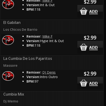
Remixer:
Mike F
$2.99
Version:
Int & Out
BPM:
118
El Gabilan
Los Chicos De Barrio
Remixer:
Mike F
$2.99
Version:
Hype Int & Out
BPM:
118
La Cumbia De Los Pajaritos
Massore
Remixer:
DJ Denis
$2.99
Version:
Intro Outro
BPM:
97
Cumbia Mix
Dj Memo