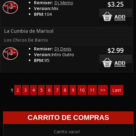
Remixer:
Dj Memo
$3.25
Version:
Mix
BPM:
104
La Cumbia de Marisol
Los Chicos De Barrio
Remixer:
DJ Denis
$2.99
Version:
Intro Outro
BPM:
95
1
2
3
4
5
6
7
8
9
10
11
>>
Last
CARRITO DE COMPRAS
Carrito vacio!