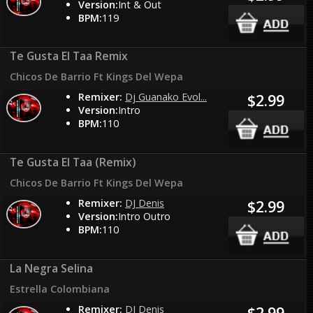
Version:
Int & Out
BPM:
119
Te Gusta El Taa Remix
Chicos De Barrio Ft Kings Del Wepa
Remixer:
Dj Guanako Evol...
$2.99
Version:
Intro
BPM:
110
Te Gusta El Taa (Remix)
Chicos De Barrio Ft Kings Del Wepa
Remixer:
DJ Denis
$2.99
Version:
Intro Outro
BPM:
110
La Negra Selina
Estrella Colombiana
Remixer:
DJ Denis
$2.99