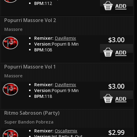
BPM:
112
Popurri Massore Vol 2
Massore
Remixer:
DaviRemix
$3.00
Version:
Popurri 8 Min
BPM:
108
Popurri Massore Vol 1
Massore
Remixer:
DaviRemix
$3.00
Version:
Popurri 9 Min
BPM:
118
Ritmo Sabroson (Party)
Super Bandon Pobreza
Remixer:
OscaRemix
$2.99
Version:
Int Party & Out