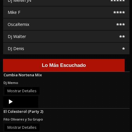
Dj Melvin JN
Mike F
OscaRemix
Dj Walter
DJ Denis
Lo Más Escuchado
Cumbia Nortena Mix
Dj Memo
Mostrar Detalles
Audio
Player
El Colesterol (Party 2)
Fito Olivares y Su Grupo
Mostrar Detalles