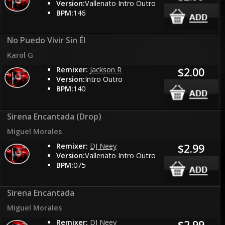
Version:
Vallenato Intro Outro
BPM:
146
No Puedo Vivir Sin Él
Karol G
Remixer:
Jackson R
$2.00
Version:
Intro Outro
BPM:
140
Sirena Encantada (Drop)
Miguel Morales
Remixer:
DJ Neey
$2.99
Version:
Vallenato Intro Outro
BPM:
075
Sirena Encantada
Miguel Morales
Remixer:
DJ Neey
$2.99