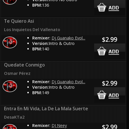
BPM:
136
Te Quiero Asi
Los Inquietos Del Vallenato
Remixer:
Dj Guanako Evol...
$2.99
Version:
Intro & Outro
BPM:
140
Quedate Conmigo
Osmar Pérez
Remixer:
Dj Guanako Evol...
$2.99
Version:
Intro & Outro
BPM:
149
Entra En Mi Vida, La De La Mala Suerte
DesaKTa2
Remixer:
DJ Neey
$2.99