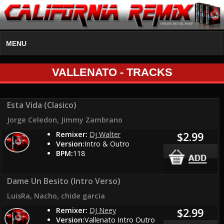
MENU
VALLENATO - TRACKS
Esta Vida (Clasico)
Jorge Celedon, Jimmy Zambrano
Remixer:
Dj Walter
$2.99
Version:
Intro & Outro
BPM:
118
Dame Un Besito (Intro Verso)
LuisRa, Nacho, chide garcia
Remixer:
DJ Neey
$2.99
Version:
Vallenato Intro Outro