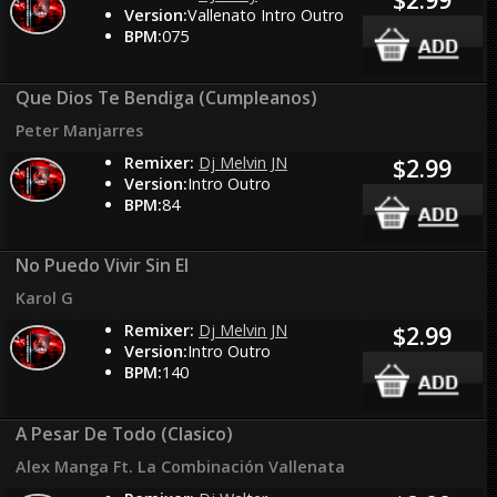
Version:
Vallenato Intro Outro
BPM:
075
Que Dios Te Bendiga (Cumpleanos)
Peter Manjarres
Remixer:
Dj Melvin JN
$2.99
Version:
Intro Outro
BPM:
84
No Puedo Vivir Sin El
Karol G
Remixer:
Dj Melvin JN
$2.99
Version:
Intro Outro
BPM:
140
A Pesar De Todo (Clasico)
Alex Manga Ft. La Combinación Vallenata