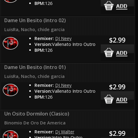
BPM:
126
Dame Un Besito (Intro 02)
LuisRa, Nacho, chide garcia
Remixer:
DJ Neey
$2.99
Version:
Vallenato Intro Outro
BPM:
126
Dame Un Besito (Intro 01)
LuisRa, Nacho, chide garcia
Remixer:
DJ Neey
$2.99
Version:
Vallenato Intro Outro
BPM:
126
Un Osito Dormilon (Clasico)
Binomio De Oro De America
Remixer:
Dj Walter
$2.99
Version:
Intro No Outro