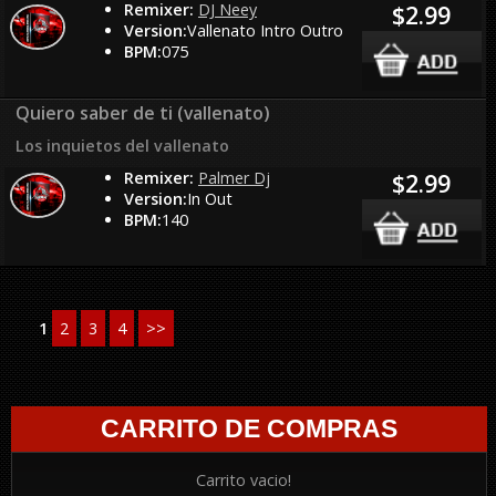
Remixer:
DJ Neey
$2.99
Version:
Vallenato Intro Outro
BPM:
075
Quiero saber de ti (vallenato)
Los inquietos del vallenato
Remixer:
Palmer Dj
$2.99
Version:
In Out
BPM:
140
1
2
3
4
>>
CARRITO DE COMPRAS
Carrito vacio!