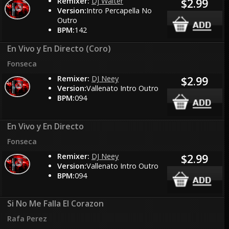
Remixer:
Dj Walter
$2.99
Version:
Intro Percapella No
Outro
BPM:
142
En Vivo y En Directo (Coro)
Fonseca
Remixer:
DJ Neey
$2.99
Version:
Vallenato Intro Outro
BPM:
094
En Vivo y En Directo
Fonseca
Remixer:
DJ Neey
$2.99
Version:
Vallenato Intro Outro
BPM:
094
Si No Me Falla El Corazon
Rafa Perez