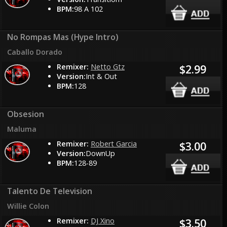
BPM:
98 A 102
No Rompas Mas (Hype Intro)
Caballo Dorado
Remixer:
Netto Gtz
$2.99
Version:
Int & Out
BPM:
128
Obsesion
Maluma
Remixer:
Robert Garcia
$3.00
Version:
DownUp
BPM:
128-89
Talento De Television
Willie Colon
Remixer:
DJ Xino
$3.50