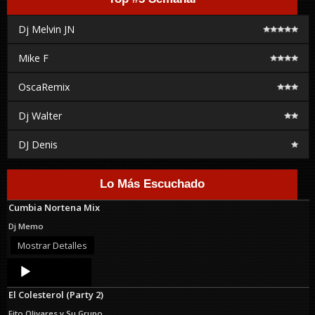
Dj Melvin JN
Mike F
OscaRemix
Dj Walter
DJ Denis
Lo Más Escuchado
Cumbia Nortena Mix
Dj Memo
Mostrar Detalles
Audio
Player
El Colesterol (Party 2)
Fito Olivares y Su Grupo