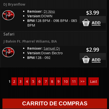
DJ Bryanflow
Remixer:
DJ Xino
$3.99
Version:
DOWN
BPM:
128 BPM - 098 BPM - 085
BPM
Safari
J Balvin Ft. Pharrel Wiliams, BIA
Remixer:
Samuel Dj
$2.99
Version:
Down Electro
BPM:
128 - 092
1
2
3
4
5
6
7
8
9
10
11
>>
Last
CARRITO DE COMPRAS