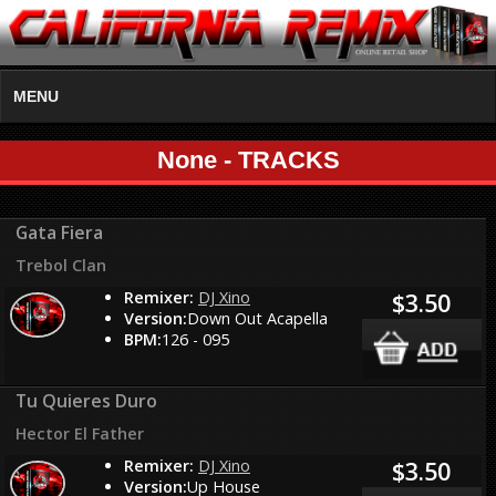
MENU
None - TRACKS
Gata Fiera
Trebol Clan
Remixer:
DJ Xino
$3.50
Version:
Down Out Acapella
BPM:
126 - 095
Tu Quieres Duro
Hector El Father
Remixer:
DJ Xino
$3.50
Version:
Up House