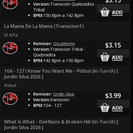
Version:
Transicion Quebradita -
Tribal
BPM:
150 Bpm a 142 Bpm
La Mama De La Mama (Transicion1)
El Alfa
Remixer:
OscaRemix
$3.15
Version:
Transicion Tribal -
Quebradita
BPM:
142 Bpm a 150 Bpm
104 - 127 I Know You Want Me - Pitbul (In-TurriX) [
Jordin Silva 2026 ]
Pitbul
Remixer:
Jordin Silva
$3.99
Version:
transición
BPM:
104 - 127
What Is What - DvirNuns & Broken Hill (In-TurriX) [
Jordin Silva 2026 ]