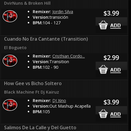
DvirNuns & Broken Hill
Remixer:
Jordin Silva
$3.99
Version:
transición
BPM:
104 - 127
Cuando No Era Cantante (Transition)
El Bogueto
Remixer:
Cristhian Cordo...
$2.99
Version:
Transition
BPM:
102 - 90
How Gee vs Bicho Soltero
Black Machine Ft Dj Kairuz
Remixer:
DJ Xino
$3.99
Version:
Out Mashup Acapella
BPM:
105
Salimos De La Calle y Del Guetto