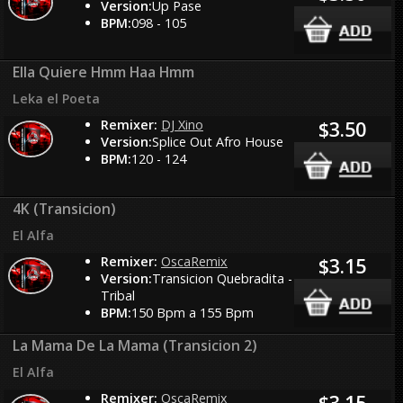
Version:
Up Pase
BPM:
098 - 105
Ella Quiere Hmm Haa Hmm
Leka el Poeta
Remixer:
DJ Xino
$3.50
Version:
Splice Out Afro House
BPM:
120 - 124
4K (Transicion)
El Alfa
Remixer:
OscaRemix
$3.15
Version:
Transicion Quebradita -
Tribal
BPM:
150 Bpm a 155 Bpm
La Mama De La Mama (Transicion 2)
El Alfa
Remixer:
OscaRemix
$3.15