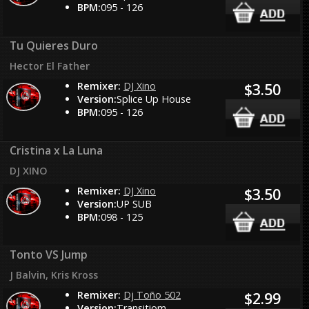
BPM:
095 - 126
Tu Quieres Duro
Hector El Father
Remixer:
DJ Xino
$3.50
Version:
Splice Up House
BPM:
095 - 126
Cristina x La Luna
DJ XINO
Remixer:
DJ Xino
$3.50
Version:
UP SUB
BPM:
098 - 125
Tonto VS Jump
J Balvin, Kris Kross
Remixer:
Dj Toño 502
$2.99
Version:
Transitiom