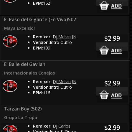
BPM:
152
El Paso del Gigante (En Vivo)502
Maya Excelsior
Remixer:
Dj Melvin JN
$2.99
Version:
Intro Outro
BPM:
109
El Baile del Gavilan
Internacionales Conejos
Remixer:
Dj Melvin JN
$2.99
Version:
Intro Outro
BPM:
116
Tarzan Boy (502)
Grupo La Tropa
Remixer:
Dj Carlos
$2.99
Version:
Intro & Outro