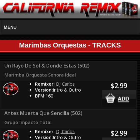
MENU
Marimbas Orquestas - TRACKS
Un Rayo De Sol & Donde Estas (502)
Marimba Orquesta Sonora Ideal
Remixer:
Dj Carlos
$2.99
Version:
Intro & Outro
BPM:
160
Antes Muerta Que Sencilla (502)
Grupo Impacto Total
Remixer:
Dj Carlos
$2.99
Version:
Intro & Outro