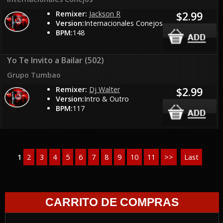
Remixer:
Jackson R
$2.99
Version:
Internacionales Conejos
BPM:
148
Yo Te Invito a Bailar (502)
Grupo Tumbao
Remixer:
Dj Walter
$2.99
Version:
Intro & Outro
BPM:
117
1
2
3
4
5
6
7
8
9
10
11
>>
Last
CARRITO DE COMPRAS