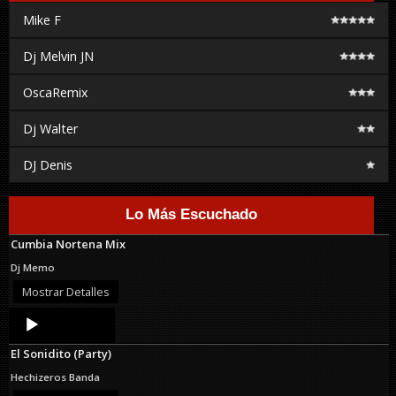
Mike F
Dj Melvin JN
OscaRemix
Dj Walter
DJ Denis
Lo Más Escuchado
Cumbia Nortena Mix
Dj Memo
Mostrar Detalles
Audio
Player
El Sonidito (Party)
Hechizeros Banda