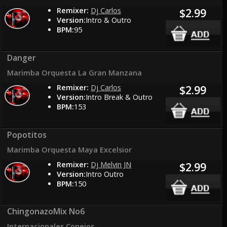
Remixer:
Dj Carlos
$2.99
Version:
Intro & Outro
BPM:
95
Danger
Marimba Orquesta La Gran Manzana
Remixer:
Dj Carlos
$2.99
Version:
Intro Break & Outro
BPM:
153
Popotitos
Marimba Orquesta Maya Excelsior
Remixer:
Dj Melvin JN
$2.99
Version:
Intro Outro
BPM:
150
ChingonazoMix No6
Internacionales Conejos