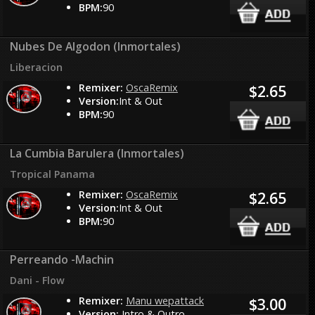
BPM:
90
Nubes De Algodon (Inmortales)
Liberacion
Remixer:
OscaRemix
$2.65
Version:
Int & Out
BPM:
90
La Cumbia Barulera (Inmortales)
Tropical Panama
Remixer:
OscaRemix
$2.65
Version:
Int & Out
BPM:
90
Perreando -Machin
Dani - Flow
Remixer:
Manu wepattack
$3.00
Version:
Intro & Outro