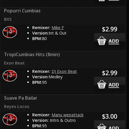
Popurri Cumbias
BXS
Remixer:
Mike F
$2.99
Version:
Int & Out
BPM:
80
TropiCumbias Hits (8min)
Exon Beat
Remixer:
DJ Exon Beat
$2.99
Version:
Medley
BPM:
95
Suave Pa Bailar
Reyes Locos
Remixer:
Manu wepattack
$3.00
Version:
Intro & Outro
BPM:
95