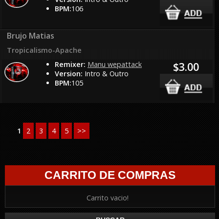
BPM:
106
Brujo Matias
Tropicalismo-Apache
Remixer:
Manu wepattack
$3.00
Version:
Intro & Outro
BPM:
105
1
2
3
4
5
>>
CARRITO DE COMPRAS
Carrito vacio!