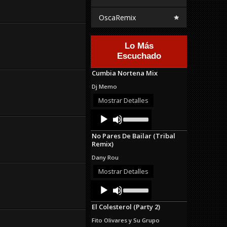
OscaRemix
Lo Más
Escuchado
Cumbia Nortena Mix
Dj Memo
Mostrar Detalles
Audio
Use
Up/Down
Player
Arrow
No Pares De Bailar (Tribal
keys
Remix)
to
increase
Dany Rou
or
decrease
Mostrar Detalles
volume.
Audio
Use
Up/Down
Player
Arrow
El Colesterol (Party 2)
keys
to
Fito Olivares y Su Grupo
increase