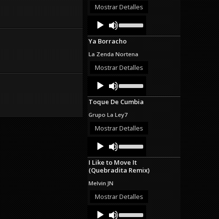
or
Mostrar Detalles
decrease
Audio
Use
volume.
Up/Down
Player
Arrow
Ya Borracho
keys
to
La Zenda Nortena
increase
or
Mostrar Detalles
decrease
Audio
Use
volume.
Up/Down
Player
Arrow
Toque De Cumbia
keys
to
Grupo La Ley7
increase
or
Mostrar Detalles
decrease
Audio
Use
volume.
Up/Down
Player
Arrow
I Like to Move It
keys
(Quebradita Remix)
to
increase
Melvin JN
or
decrease
Mostrar Detalles
volume.
Audio
Use
Up/Down
Player