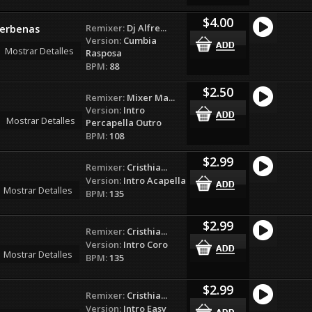
$4.00
Remixer:
Dj Alfre...
Verbenas
Version:
Cumbia
Mostrar Detalles
Rasposa
BPM:
88
$2.50
Remixer:
Mixer Ma...
Version:
Intro
Mostrar Detalles
Percapella Outro
BPM:
108
$2.99
Remixer:
Cristhia...
Version:
Intro Acapella
Mostrar Detalles
BPM:
135
$2.99
Remixer:
Cristhia...
Version:
Intro Coro
Mostrar Detalles
BPM:
135
$2.99
Remixer:
Cristhia...
Version:
Intro Easy