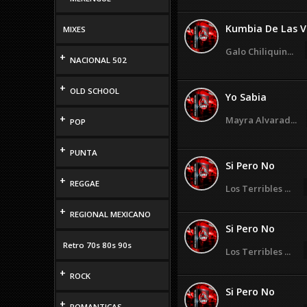
Kumbia De Las 
MIXES
Galo Chiliquin...
+
NACIONAL 502
+
OLD SCHOOL
Yo Sabia
+
Mayra Alvarad...
POP
+
PUNTA
Si Pero No
+
REGGAE
Los Terribles ...
+
REGIONAL MEXICANO
Si Pero No
Retro 70s 80s 90s
Los Terribles ...
+
ROCK
Si Pero No
+
ROMANTICAS