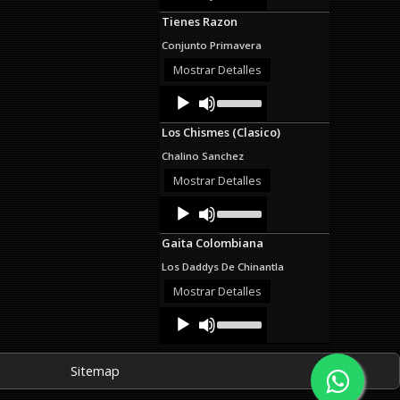
Arrow
Tienes Razon
keys
to
Conjunto Primavera
increase
or
Mostrar Detalles
decrease
Audio
Use
volume.
Up/Down
Player
Arrow
Los Chismes (Clasico)
keys
to
Chalino Sanchez
increase
or
Mostrar Detalles
decrease
Audio
Use
volume.
Up/Down
Player
Arrow
Gaita Colombiana
keys
to
Los Daddys De Chinantla
increase
or
Mostrar Detalles
decrease
Audio
Use
volume.
Up/Down
Player
Arrow
keys
Sitemap
to
increase
or