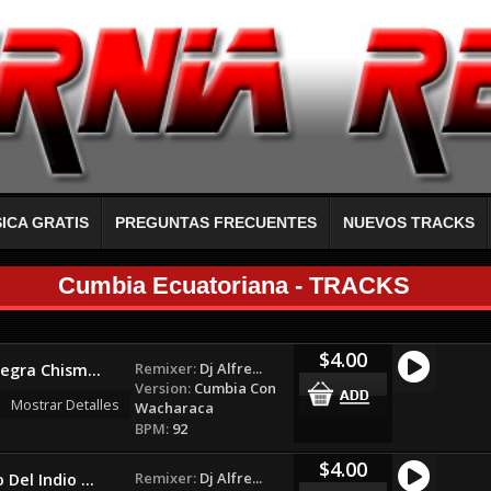
ICA GRATIS
PREGUNTAS FRECUENTES
NUEVOS TRACKS
Cumbia Ecuatoriana - TRACKS
$4.00
Remixer:
Dj Alfre...
egra Chism...
Version:
Cumbia Con
Mostrar Detalles
Wacharaca
BPM:
92
$4.00
Remixer:
Dj Alfre...
el Indio ...