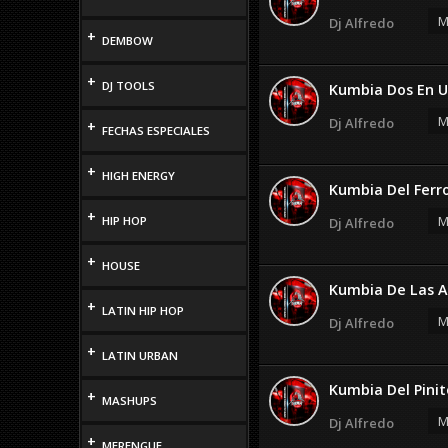
M
Dj Alfredo
+
DEMBOW
+
DJ TOOLS
Kumbia Dos En 
M
Dj Alfredo
+
FECHAS ESPECIALES
+
HIGH ENERGY
Kumbia Del Ferro
+
M
HIP HOP
Dj Alfredo
+
HOUSE
Kumbia De Las Ar
+
LATIN HIP HOP
M
Dj Alfredo
+
LATIN URBAN
Kumbia Del Pinit
+
MASHUPS
M
Dj Alfredo
+
MERENGUE