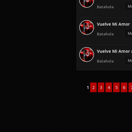
Mo
Batahola
Vuelve Mi Amor
Mo
Batahola
Vuelve Mi Amor 
Mo
Batahola
1
2
3
4
5
6