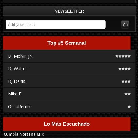
NEWSLETTER
Top #5 Semanal
Dj Melvin JN
Dj Walter
DJ Denis
Mike F
OscaRemix
Lo Más Escuchado
Cumbia Nortena Mix