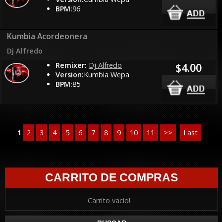
BPM:
96
Kumbia Acordeonera
Dj Alfredo
Remixer:
Dj Alfredo
$4.00
Version:
Kumbia Wepa
BPM:
85
1
2
3
4
5
6
7
8
9
10
11
>>
Last
CARRITO DE COMPRAS
Carrito vacio!