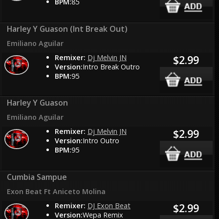
BPM:
85
Harley Y Guason (Int Break Out)
Emiliano Aguilar
Remixer:
Dj Melvin JN
$2.99
Version:
Intro Break Outro
BPM:
95
Harley Y Guason
Emiliano Aguilar
Remixer:
Dj Melvin JN
$2.99
Version:
Intro Outro
BPM:
95
Cumbia Sampue
Exon Beat Ft Aniceto Molina
Remixer:
DJ Exon Beat
$2.99
Version:
Wepa Remix