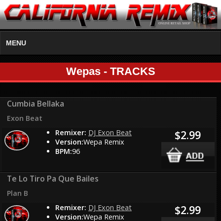
MENU
Wepas - TRACKS
Cumbia Bellaka
Exon Beat
Remixer:
DJ Exon Beat
$2.99
Version:
Wepa Remix
BPM:
96
Te Lo Tiro Pa Que Bailes
Plan B
Remixer:
DJ Exon Beat
$2.99
Version:
Wepa Remix