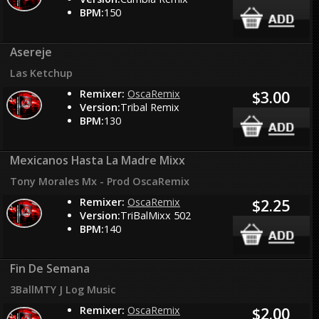
BPM:
150
Asereje
Las Ketchup
Remixer:
OscaRemix
$3.00
Version:
Tribal Remix
BPM:
130
Mexicanos Hasta La Madre Mixx
Tony Morales Mx - Prod OscaRemix
Remixer:
OscaRemix
$2.25
Version:
TriBalMixx 502
BPM:
140
Fin De Semana
3BallMTY J Log Music
Remixer:
OscaRemix
$2.00