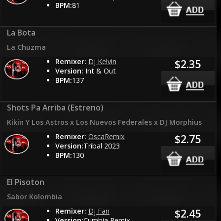
BPM:
81
La Bota
La Chuzma
Remixer:
Dj Kelvin
$2.35
Version:
Int & Out
BPM:
137
Shots Pa Arriba (Estreno)
Kikin Y Los Astros x Los Nuevos Federales x DJ Morphius
Remixer:
OscaRemix
$2.75
Version:
Tribal 2023
BPM:
130
El Pisoton
Sabor Kolombia
Remixer:
Dj Fan
$2.45
Version:
Cumbia Remix