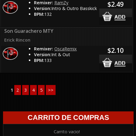
Remixer:
RamZy
$2.49
Version:
Intro & Outro Basskick
BPM:
132
Son Guarachero MTY
Erick Rincon
Remixer:
OscaRemix
$2.10
Version:
Int & Out
BPM:
133
1
2
3
4
5
>>
CARRITO DE COMPRAS
Carrito vacio!