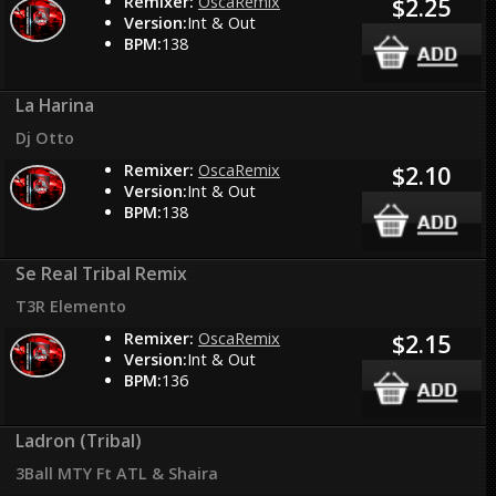
Remixer:
OscaRemix
$2.25
Version:
Int & Out
BPM:
138
La Harina
Dj Otto
Remixer:
OscaRemix
$2.10
Version:
Int & Out
BPM:
138
Se Real Tribal Remix
T3R Elemento
Remixer:
OscaRemix
$2.15
Version:
Int & Out
BPM:
136
Ladron (Tribal)
3Ball MTY Ft ATL & Shaira