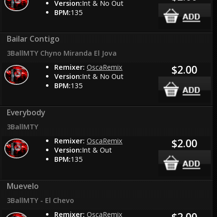
Version:
Int & No Out
BPM:
135
Bailar Contigo
3BallMTY Chyno Miranda El Jova
Remixer:
OscaRemix
$2.00
Version:
Int & No Out
BPM:
135
Everybody
3BallMTY
Remixer:
OscaRemix
$2.00
Version:
Int & Out
BPM:
135
Muevelo
3BallMTY - El Chevo
Remixer:
OscaRemix
$2.00