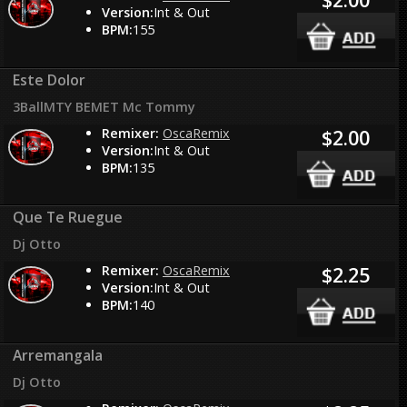
Version:
Int & Out
BPM:
155
Este Dolor
3BallMTY BEMET Mc Tommy
Remixer:
OscaRemix
$2.00
Version:
Int & Out
BPM:
135
Que Te Ruegue
Dj Otto
Remixer:
OscaRemix
$2.25
Version:
Int & Out
BPM:
140
Arremangala
Dj Otto