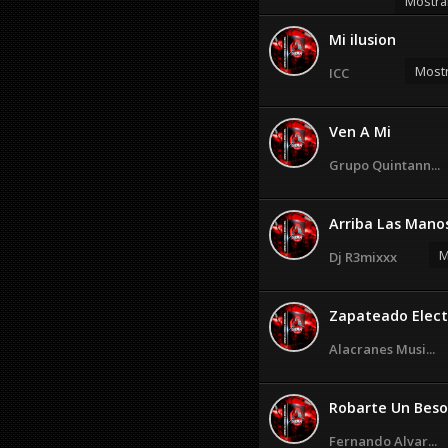
Mostra
Mi ilusion
Mostr
ICC
Ven A Mi
Grupo Quintann...
Arriba Las Mano
M
Dj R3mixxx
Zapateado Electr
Alacranes Musi...
Robarte Un Beso
Fernando Alvar...