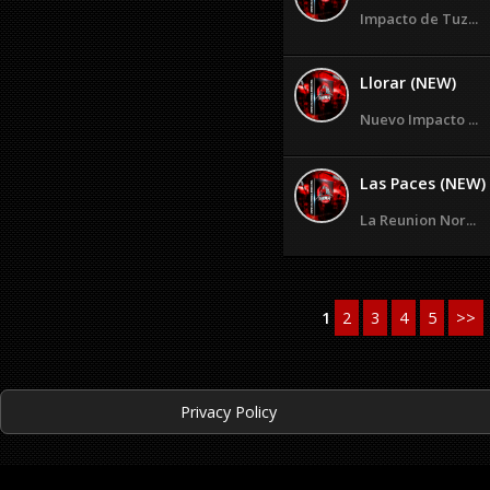
Impacto de Tuz...
Llorar (NEW)
Nuevo Impacto ...
Las Paces (NEW)
La Reunion Nor...
1
2
3
4
5
>>
Privacy Policy