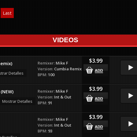
Last
VIDEOS
$3.99
Remixer:
Mike F
Remix)
Version:
Cumbia Remix
trar Detalles
BPM:
100
$3.99
Remixer:
Mike F
e (NEW)
Version:
Int & Out
Mostrar Detalles
BPM:
91
$3.99
Remixer:
Mike F
Version:
Int & Out
BPM:
93