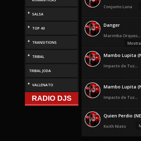
Conjunto Luna
+
SALSA
Danger
+
TOP 40
Marimba Orques...
+
TRANSITIONS
Mostra
+
Mambo Lupita (
TRIBAL
Impacto de Tuz...
TRIBAL JODA
+
VALLENATO
Mambo Lupita (
RADIO DJS
Impacto de Tuz...
Quien Perdio (N
M
Keith Nieto