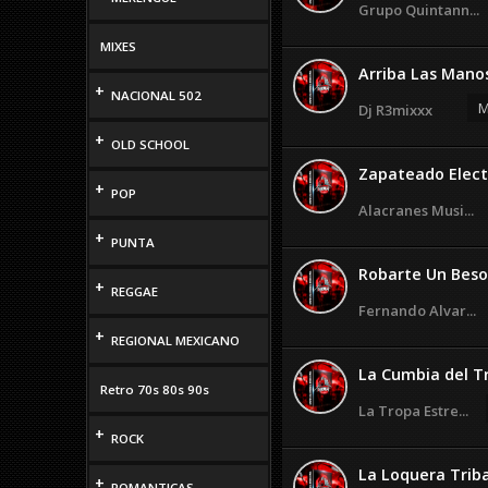
Grupo Quintann...
MIXES
Arriba Las Mano
+
NACIONAL 502
M
Dj R3mixxx
+
OLD SCHOOL
Zapateado Electr
+
POP
Alacranes Musi...
+
PUNTA
Robarte Un Beso
+
REGGAE
Fernando Alvar...
+
REGIONAL MEXICANO
La Cumbia del T
Retro 70s 80s 90s
La Tropa Estre...
+
ROCK
La Loquera Triba
+
ROMANTICAS