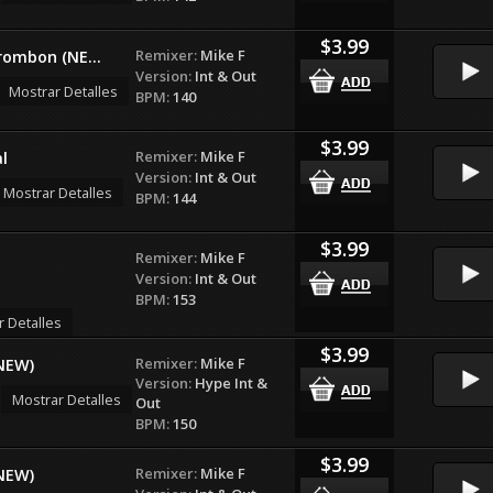
$3.99
Remixer:
Mike F
rombon (NE...
Version:
Int & Out
Mostrar Detalles
BPM:
140
$3.99
Remixer:
Mike F
l
Version:
Int & Out
Mostrar Detalles
BPM:
144
$3.99
Remixer:
Mike F
Version:
Int & Out
BPM:
153
r Detalles
$3.99
Remixer:
Mike F
NEW)
Version:
Hype Int &
Mostrar Detalles
Out
BPM:
150
$3.99
Remixer:
Mike F
NEW)