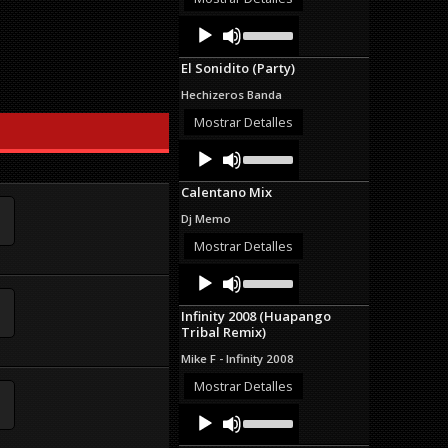
decrease
Audio
Use
volume.
Up/Down
Player
Arrow
El Sonidito (Party)
keys
to
Hechizeros Banda
increase
or
Mostrar Detalles
decrease
Audio
Use
volume.
Up/Down
Player
Arrow
Calentano Mix
keys
to
Dj Memo
increase
or
Mostrar Detalles
decrease
Audio
Use
volume.
Up/Down
Player
Arrow
Infinity 2008 (Huapango
keys
Tribal Remix)
to
increase
Mike F - Infinity 2008
or
decrease
Mostrar Detalles
volume.
Audio
Use
Up/Down
Player
Arrow