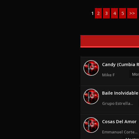
1
2
3
4
5
>>
Candy (Cumbia 
Mos
Mike F
Baile Inolvidabl
Grupo Estrella...
Cosas Del Amor
Emmanuel Corte...