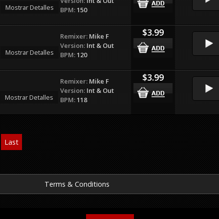
Version:
Int & Out
Mostrar Detalles
BPM:
150
$3.99
Remixer:
Mike F
Version:
Int & Out
Mostrar Detalles
BPM:
120
$3.99
Remixer:
Mike F
Version:
Int & Out
Mostrar Detalles
BPM:
118
Last
Terms & Conditions