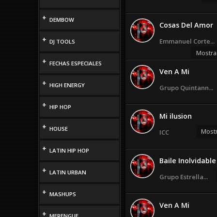
+
DEMBOW
Cosas Del Amor
+
Emmanuel Corte...
DJ TOOLS
Mostra
+
FECHAS ESPECIALES
Ven A Mi
+
HIGH ENERGY
Grupo Quintann...
+
HIP HOP
Mi ilusion
+
HOUSE
Mostr
ICC
+
LATIN HIP HOP
Baile Inolvidabl
+
LATIN URBAN
Grupo Estrella...
+
MASHUPS
Ven A Mi
+
MERENGUE