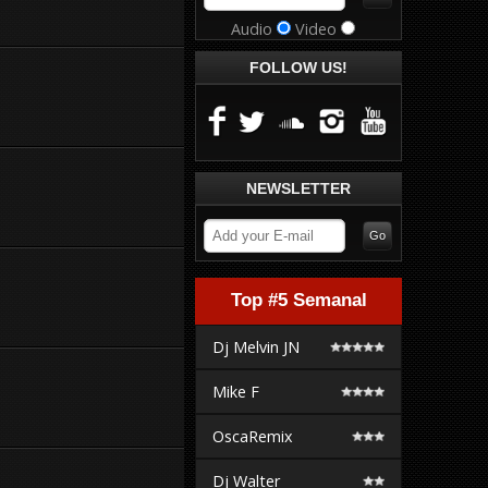
Audio
Video
FOLLOW US!
NEWSLETTER
Top #5 Semanal
Dj Melvin JN
Mike F
OscaRemix
Dj Walter