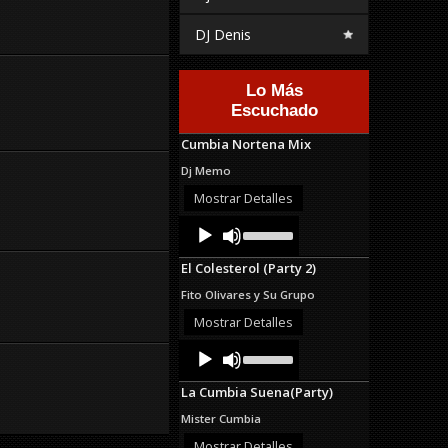
DJ Denis
Lo Más
Escuchado
Cumbia Nortena Mix
Dj Memo
Mostrar Detalles
Audio
Use
Up/Down
Player
Arrow
El Colesterol (Party 2)
keys
to
Fito Olivares y Su Grupo
increase
or
Mostrar Detalles
decrease
Audio
Use
volume.
Up/Down
Player
Arrow
La Cumbia Suena(Party)
keys
to
Mister Cumbia
increase
or
Mostrar Detalles