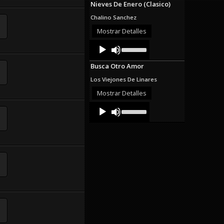
Nieves De Enero (Clasico)
keys
to
Chalino Sanchez
increase
or
Mostrar Detalles
decrease
Audio
Use
volume.
Up/Down
Player
Arrow
Busca Otro Amor
keys
to
Los Viejones De Linares
increase
or
Mostrar Detalles
decrease
Audio
Use
volume.
Up/Down
Player
Arrow
keys
to
increase
or
decrease
volume.