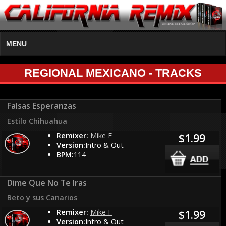
MENU
REGIONAL MEXICANO - TRACKS
Falsas Esperanzas
Estilo Chihuahua
Remixer:
Mike F
$1.99
Version:
Intro & Out
BPM:
114
Dime Que No Te Iras
Beto y sus Canarios
Remixer:
Mike F
$1.99
Version:
Intro & Out