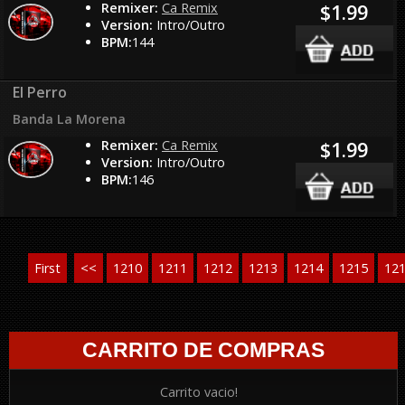
Remixer:
Ca Remix
$1.99
Version:
Intro/Outro
BPM:
144
El Perro
Banda La Morena
Remixer:
Ca Remix
$1.99
Version:
Intro/Outro
BPM:
146
First
<<
1210
1211
1212
1213
1214
1215
12
CARRITO DE COMPRAS
Carrito vacio!