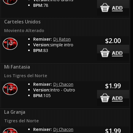
BPM:
78
Carteles Unidos
Moviento Alterado
Remixer:
Dj Raton
$2.00
Version:
simple intro
BPM:
83
Mi Fantasia
Los Tigres del Norte
Remixer:
Dj Chacon
$1.99
Version:
Intro - Outro
BPM:
105
La Granja
Tigres del Norte
Remixer:
Dj Chacon
$1.99