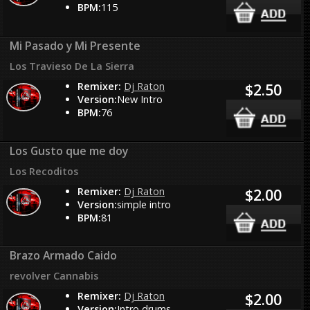
BPM:
115
Mi Pasado y Mi Presente
Los Travieso De La Sierra
Remixer:
Dj Raton
$2.50
Version:
New Intro
BPM:
76
Los Gusto que me doy
Los Recoditos
Remixer:
Dj Raton
$2.00
Version:
simple intro
BPM:
81
Brazo Armado Caido
revolver Cannabis
Remixer:
Dj Raton
$2.00
Version:
Intro drums