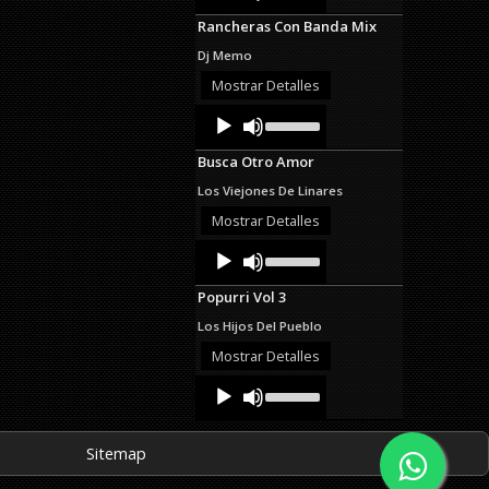
Arrow
Rancheras Con Banda Mix
keys
to
Dj Memo
increase
or
Mostrar Detalles
decrease
Audio
Use
volume.
Up/Down
Player
Arrow
Busca Otro Amor
keys
to
Los Viejones De Linares
increase
or
Mostrar Detalles
decrease
Audio
Use
volume.
Up/Down
Player
Arrow
Popurri Vol 3
keys
to
Los Hijos Del Pueblo
increase
or
Mostrar Detalles
decrease
Audio
Use
volume.
Up/Down
Player
Arrow
keys
Sitemap
to
increase
or