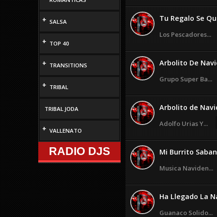
Tu Regalo Se Que
+
SALSA
Los Pescadores...
+
TOP 40
Arbolito De Navi
+
TRANSITIONS
Grupo Super Ba...
+
TRIBAL
Arbolito de Navid
TRIBAL JODA
Adolfo Urias Y...
+
VALLENATO
RADIO DJS
Mi Burrito Saba
Musica Naviden...
Ha Llegado La N
Guanaco Solido...