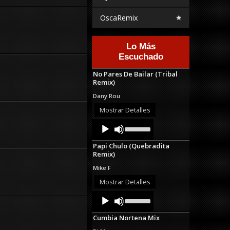
OscaRemix
Lo Más
Escuchado
No Pares De Bailar (Tribal
Remix)
Dany Rou
Mostrar Detalles
Audio
Use
Up/Down
Player
Arrow
Papi Chulo (Quebradita
keys
Remix)
to
increase
Mike F
or
decrease
Mostrar Detalles
volume.
Audio
Use
Up/Down
Player
Arrow
Cumbia Nortena Mix
keys
to