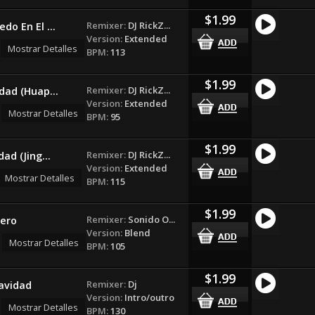
$1.99
Remixer:
DJ RickZ...
do En El ...
Version:
Extended
Mostrar Detalles
BPM:
113
$1.99
Remixer:
DJ RickZ...
dad (Huap...
Version:
Extended
Mostrar Detalles
BPM:
95
$1.99
Remixer:
DJ RickZ...
ad (Jing...
Version:
Extended
Mostrar Detalles
BPM:
115
$1.99
Remixer:
Sonido O...
nero
Version:
Blend
Mostrar Detalles
BPM:
105
$1.99
Remixer:
Dj
avidad
Version:
Intro/outro
Mostrar Detalles
BPM:
130