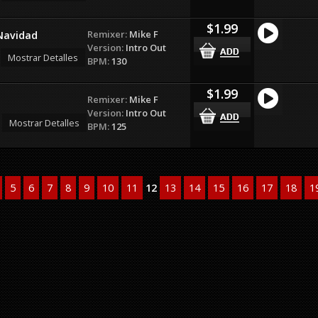
$1.99
Remixer:
Mike F
Navidad
Version:
Intro Out
Mostrar Detalles
BPM:
130
$1.99
Remixer:
Mike F
Version:
Intro Out
Mostrar Detalles
BPM:
125
5
6
7
8
9
10
11
12
13
14
15
16
17
18
1