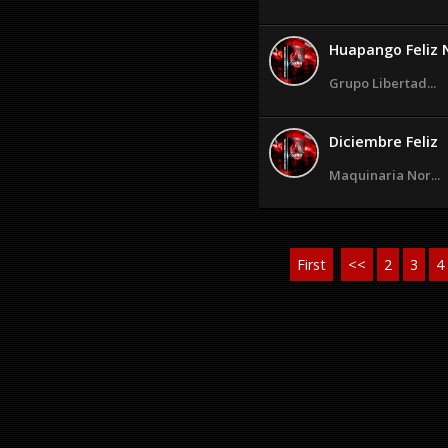
Huapango Feliz 
Grupo Libertad...
Diciembre Feliz
Maquinaria Nor...
First
<<
2
3
4