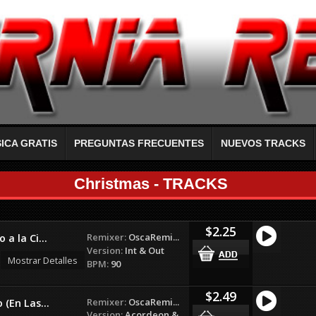
ICA GRATIS
PREGUNTAS FRECUENTES
NUEVOS TRACKS
Christmas - TRACKS
$2.25
Remixer:
OscaRemi...
 a la Ci...
Version:
Int & Out
Mostrar Detalles
BPM:
90
$2.49
Remixer:
OscaRemi...
(En Las...
Version:
Acordeon &