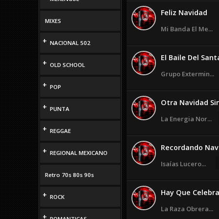
Feliz Navidad
MIXES
Mi Banda El Me...
+
NACIONAL 502
El Baile Del Santa
+
OLD SCHOOL
Grupo Extermin...
+
POP
Otra Navidad Sin
+
PUNTA
La Energia Nor...
+
REGGAE
Recordando Nav
+
REGIONAL MEXICANO
Isaías Lucero...
Retro 70s 80s 90s
Hay Que Celebrar
+
ROCK
La Raza Obrera...
+
ROMANTICAS