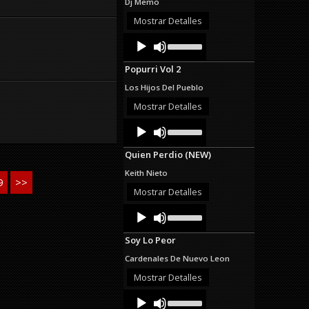
Dj Memo
increase
or
Mostrar Detalles
decrease
Audio
Use
volume.
Up/Down
Player
Arrow
Popurri Vol 2
keys
to
Los Hijos Del Pueblo
increase
or
Mostrar Detalles
decrease
Audio
Use
volume.
Up/Down
Player
Arrow
Quien Perdio (NEW)
keys
to
Keith Nieto
increase
9
>>
or
Mostrar Detalles
decrease
Audio
Use
volume.
Up/Down
Player
Arrow
Soy Lo Peor
keys
to
Cardenales De Nuevo Leon
increase
or
Mostrar Detalles
decrease
Audio
Use
volume.
Up/Down
Player