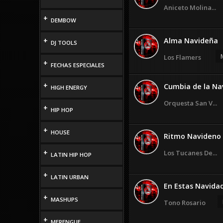
Aniceto Molina...
+
DEMBOW
+
Alma Navideña
DJ TOOLS
Los Flamers
+
FECHAS ESPECIALES
+
Cumbia de la Navi
HIGH ENERGY
Orquesta San V...
+
HIP HOP
+
HOUSE
Ritmo Navideno
+
Los Tucanes De...
LATIN HIP HOP
+
LATIN URBAN
En Estas Navida
+
MASHUPS
Tono Rosario
+
MERENGUE