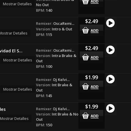
Mostrar Detalles
No Out
BPM:
140
$2.49
Remixer:
OscaRemi...
Version:
Intro & Out
Mostrar Detalles
BPM:
115
$2.49
Remixer:
OscaRemi...
dad El S...
Version:
Intra Brake &
Mostrar Detalles
Out
BPM:
100
$1.99
Remixer:
Dj Kelvi...
Version:
Int Brake &
Mostrar Detalles
Out
BPM:
145
$1.99
Remixer:
Dj Kelvi...
des
Version:
Int Brake & No
Mostrar Detalles
Out
BPM:
150