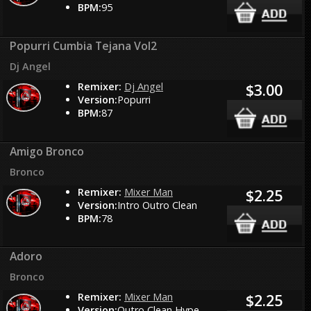
BPM:
95
Popurri Cumbia Tejana Vol2
Dj Angel
Remixer:
Dj Angel
$3.00
Version:
Popurri
BPM:
87
Amigo Bronco
Bronco
Remixer:
Mixer Man
$2.25
Version:
Intro Outro Clean
BPM:
78
Adoro
Bronco
Remixer:
Mixer Man
$2.25
Version:
Outro Clean Hype