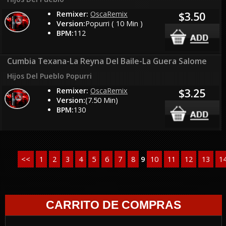
Remixer:
OscaRemix
$3.50
Version:
Popurri ( 10 Min )
BPM:
112
Cumbia Texana-La Reyna Del Baile-La Guera Salome
Hijos Del Pueblo Popurri
Remixer:
OscaRemix
$3.25
Version:
(7.50 Min)
BPM:
130
<<
1
2
3
4
5
6
7
8
9
10
11
12
13
1
CARRITO DE COMPRAS