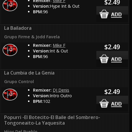
Remixer:
Mike F
$2.49
Version:
Hype Int & Out
BPM:
96
La Bailadora
Grupo Firme & Jodd Favela
Remixer:
Mike F
$2.49
Version:
Int & Out
BPM:
96
La Cumbia de La Genia
Grupo Control
Remixer:
DJ Denis
$2.49
Version:
Intro Outro
BPM:
102
Popurri -El Botecito-El Baile del Sombrero-
Tongoneaito-La Yaquesita
Hijos Del Pueblo