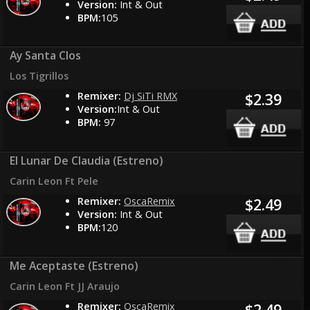
Version:
Int & Out
BPM:
105
Ay Santa Clos
Los Tigrillos
Remixer:
Dj SiTi RMX
$2.39
Version:
Int & Out
BPM:
97
El Lunar De Claudia (Estreno)
Carin Leon Ft Pele
Remixer:
OscaRemix
$2.49
Version:
Int & Out
BPM:
120
Me Aceptaste (Estreno)
Carin Leon Ft JJ Araujo
Remixer:
OscaRemix
$2.49