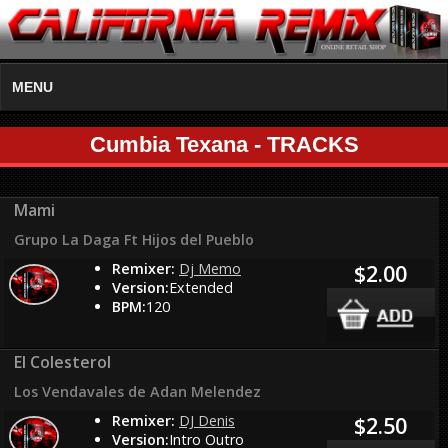
MENU
Cumbia Texana - TRACKS
Mami
Grupo La Daga Ft Hijos del Pueblo
Remixer:
Dj Memo
$2.00
Version:
Extended
BPM:
120
El Colesterol
Los Vendavales de Adan Melendez
Remixer:
DJ Denis
$2.50
Version:
Intro Outro