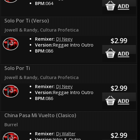
BPM:
064
Solo Por Ti (Verso)
Jowell & Randy, Cultura Profetica
Remixer:
DJ Neey
$2.99
Version:
Reggae Intro Outro
BPM:
086
Solo Por Ti
Jowell & Randy, Cultura Profetica
Remixer:
DJ Neey
$2.99
Version:
Reggae Intro Outro
BPM:
086
China Pasa Mi Vuelto (Clasico)
Burrel
Remixer:
Dj Walter
$2.99
Version:
Intro & Outro