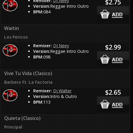
Remixer:
DJ Neey
$2.75
Version:
Reggae Intro Outro
BPM:
084
Waitin
Los Pericos
Remixer:
DJ Neey
$2.99
Version:
Reggae Intro Outro
BPM:
098
Vive Tu Vida (Clasico)
Barbero Ft. La Factoria
Remixer:
Dj Walter
$2.65
Version:
Intro & Outro
BPM:
113
Quieta (Clasico)
Principal