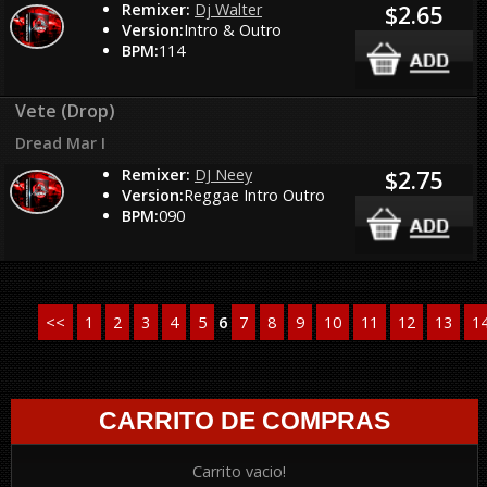
Remixer:
Dj Walter
$2.65
Version:
Intro & Outro
BPM:
114
Vete (Drop)
Dread Mar I
Remixer:
DJ Neey
$2.75
Version:
Reggae Intro Outro
BPM:
090
<<
1
2
3
4
5
6
7
8
9
10
11
12
13
1
CARRITO DE COMPRAS
Carrito vacio!