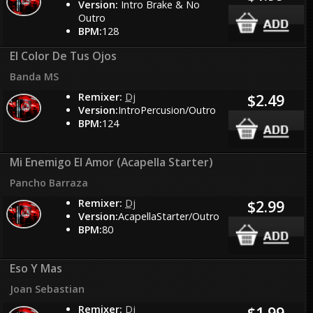
Version:
Intro Brake & No
Outro
BPM:
128
El Color De Tus Ojos
Banda MS
Remixer:
Dj
$2.49
Version:
IntroPercusion/Outro
BPM:
124
Mi Enemigo El Amor (Acapella Starter)
Pancho Barraza
Remixer:
Dj
$2.99
Version:
AcapellaStarter/Outro
BPM:
80
Eso Y Mas
Joan Sebastian
Remixer:
Dj
$1.99