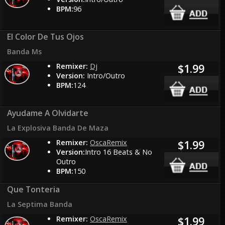
BPM:
96
El Color De Tus Ojos
Banda Ms
Remixer:
Dj
$1.99
Version:
Intro/Outro
BPM:
124
Ayudame A Olvidarte
La Explosiva Banda De Maza
Remixer:
OscaRemix
$1.99
Version:
Intro 16 Beats & No
Outro
BPM:
150
Que Tonteria
La Septima Banda
Remixer:
OscaRemix
$1.99