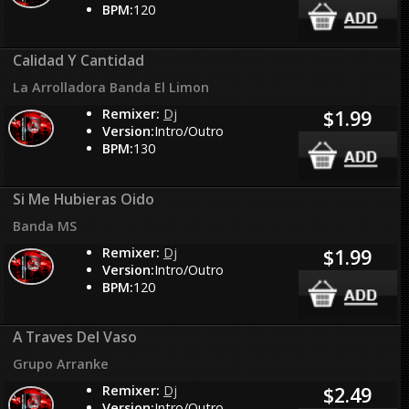
BPM:
120
Calidad Y Cantidad
La Arrolladora Banda El Limon
Remixer:
Dj
$1.99
Version:
Intro/Outro
BPM:
130
Si Me Hubieras Oido
Banda MS
Remixer:
Dj
$1.99
Version:
Intro/Outro
BPM:
120
A Traves Del Vaso
Grupo Arranke
Remixer:
Dj
$2.49
Version:
Intro/Outro