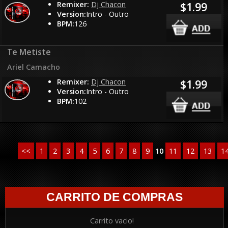
Remixer:
Dj Chacon
$1.99
Version:
Intro - Outro
BPM:
126
Te Metiste
Ariel Camacho
Remixer:
Dj Chacon
$1.99
Version:
Intro - Outro
BPM:
102
<<
1
2
3
4
5
6
7
8
9
10
11
12
13
1
CARRITO DE COMPRAS
Carrito vacio!