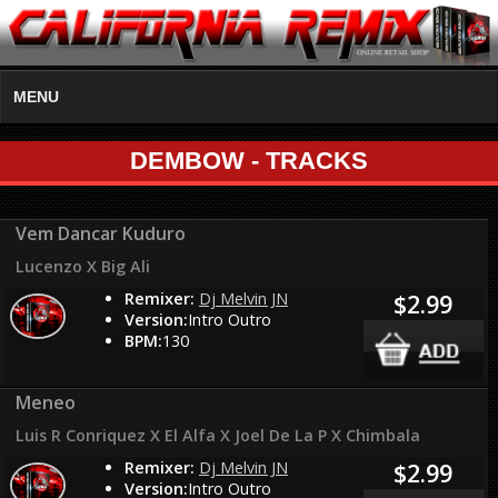
MENU
DEMBOW - TRACKS
Vem Dancar Kuduro
Lucenzo X Big Ali
Remixer:
Dj Melvin JN
$2.99
Version:
Intro Outro
BPM:
130
Meneo
Luis R Conriquez X El Alfa X Joel De La P X Chimbala
Remixer:
Dj Melvin JN
$2.99
Version:
Intro Outro