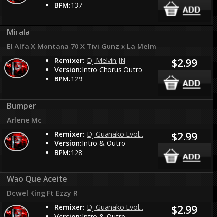
BPM:
137
Mirala
El Alfa X Montana 70 X Tivi Gunz x La Melm
Remixer:
Dj Melvin JN
$2.99
Version:
Intro Chorus Outro
BPM:
129
Bumper
Arlene Mc
Remixer:
Dj Guanako Evol...
$2.99
Version:
Intro & Outro
BPM:
128
Wao Que Aceite
Dowel King Ft Ezzy R
Remixer:
Dj Guanako Evol...
$2.99
Version:
Intro & Outro