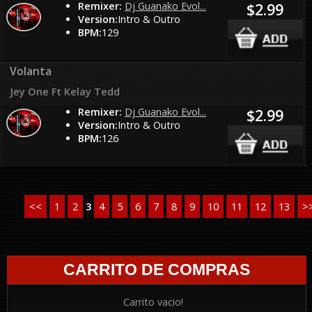
Remixer:
Dj Guanako Evol...
$2.99
Version:
Intro & Outro
BPM:
129
Volanta
Jey One Ft Kelay Tedd
Remixer:
Dj Guanako Evol...
$2.99
Version:
Intro & Outro
BPM:
126
<<
1
2
3
4
5
6
7
8
9
10
11
12
13
>
CARRITO DE COMPRAS
Carrito vacio!