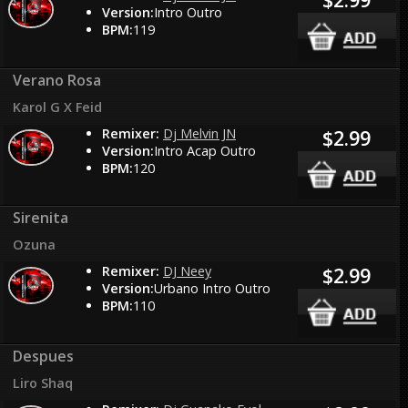
Version:
Intro Outro
BPM:
119
Verano Rosa
Karol G X Feid
Remixer:
Dj Melvin JN
$2.99
Version:
Intro Acap Outro
BPM:
120
Sirenita
Ozuna
Remixer:
DJ Neey
$2.99
Version:
Urbano Intro Outro
BPM:
110
Despues
Liro Shaq