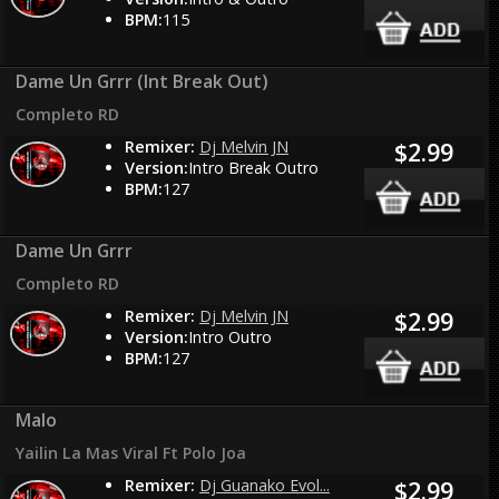
BPM:
115
Dame Un Grrr (Int Break Out)
Completo RD
Remixer:
Dj Melvin JN
$2.99
Version:
Intro Break Outro
BPM:
127
Dame Un Grrr
Completo RD
Remixer:
Dj Melvin JN
$2.99
Version:
Intro Outro
BPM:
127
Malo
Yailin La Mas Viral Ft Polo Joa
Remixer:
Dj Guanako Evol...
$2.99