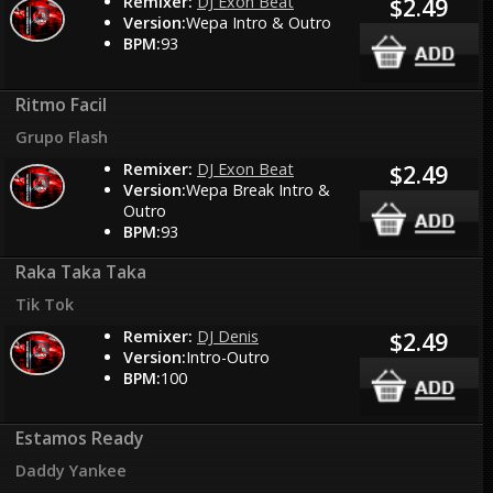
Remixer:
DJ Exon Beat
$2.49
Version:
Wepa Intro & Outro
BPM:
93
Ritmo Facil
Grupo Flash
Remixer:
DJ Exon Beat
$2.49
Version:
Wepa Break Intro &
Outro
BPM:
93
Raka Taka Taka
Tik Tok
Remixer:
DJ Denis
$2.49
Version:
Intro-Outro
BPM:
100
Estamos Ready
Daddy Yankee