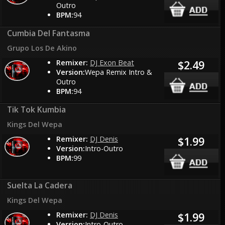
Outro
BPM:
94
Cumbia Del Fantasma
Grupo Los De Akino
Remixer:
DJ Exon Beat
$2.49
Version:
Wepa Remix Intro &
Outro
BPM:
94
Tik Tok Kumbia
Kings Del Wepa
Remixer:
DJ Denis
$1.99
Version:
Intro-Outro
BPM:
99
Suelta La Cadera
Kings Del Wepa
Remixer:
DJ Denis
$1.99
Version:
Intro-Outro