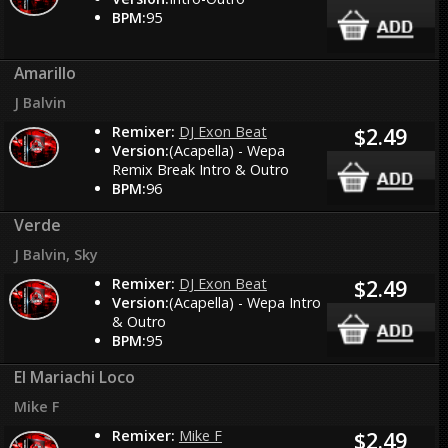
BPM:
95
Amarillo
J Balvin
Remixer:
DJ Exon Beat
$2.49
Version:
(Acapella) - Wepa
Remix Break Intro & Outro
BPM:
96
Verde
J Balvin, Sky
Remixer:
DJ Exon Beat
$2.49
Version:
(Acapella) - Wepa Intro
& Outro
BPM:
95
El Mariachi Loco
Mike F
Remixer:
Mike F
$2.49