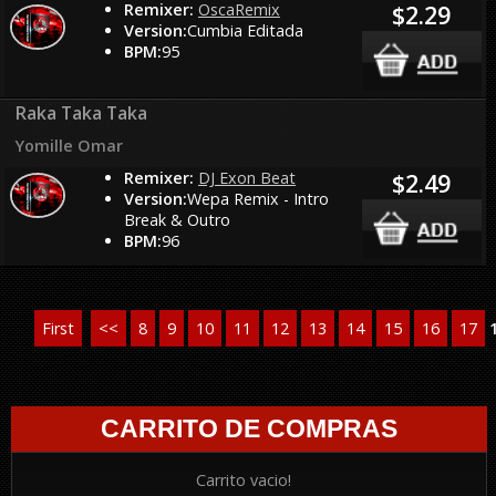
Remixer:
OscaRemix
$2.29
Version:
Cumbia Editada
BPM:
95
Raka Taka Taka
Yomille Omar
Remixer:
DJ Exon Beat
$2.49
Version:
Wepa Remix - Intro
Break & Outro
BPM:
96
First
<<
8
9
10
11
12
13
14
15
16
17
CARRITO DE COMPRAS
Carrito vacio!