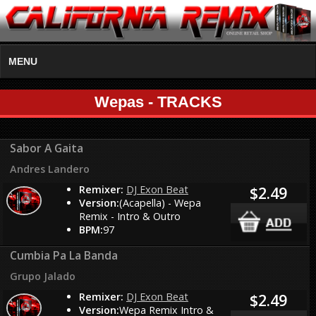
MENU
Wepas - TRACKS
Sabor A Gaita
Andres Landero
Remixer:
DJ Exon Beat
$2.49
Version:
(Acapella) - Wepa
Remix - Intro & Outro
BPM:
97
Cumbia Pa La Banda
Grupo Jalado
Remixer:
DJ Exon Beat
$2.49
Version:
Wepa Remix Intro &