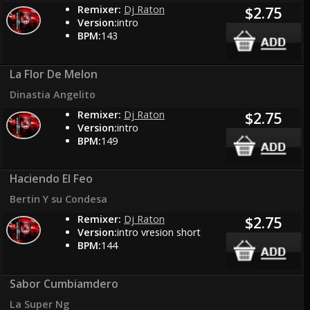
Remixer:
Dj Raton
$2.75
Version:
intro
BPM:
143
La Flor De Melon
Dinastia Angelito
Remixer:
Dj Raton
$2.75
Version:
intro
BPM:
149
Haciendo El Feo
Bertin Y su Condesa
Remixer:
Dj Raton
$2.75
Version:
intro vresion short
BPM:
144
Sabor Cumbiamdero
La Super Ng