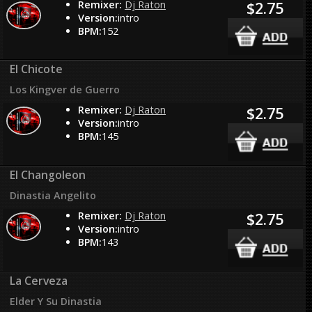
Remixer:
Dj Raton
$2.75
Version:
intro
BPM:
152
El Chicote
Los Kingver de Guerro
Remixer:
Dj Raton
$2.75
Version:
intro
BPM:
145
El Changoleon
Dinastia Angelito
Remixer:
Dj Raton
$2.75
Version:
intro
BPM:
143
La Cerveza
Elder Y Su Dinastia