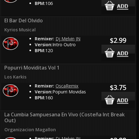
BPM:
106
El Bar Del Olvido
Kyrios Musical
Remixer:
Dj Melvin JN
$2.99
Version:
Intro Outro
BPM:
120
Popurri Moviditas Vol 1
Los Karkis
Remixer:
OscaRemix
$3.75
Version:
Popurri Movidas
BPM:
160
La Cumbia Sampuesana En Vivo (Costeña Int Break
Out)
Organizacion Magallon
Remixer:
Dj Melvin JN