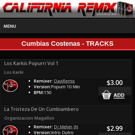
MENU
Cumbias Costenas - TRACKS
Los Karkis Popurri Vol 1
Los Karki
Remixer:
DaviRemix
$3.00
Version:
Popurri 10 Min
BPM:
150
La Tristeza De Un Cumbiambero
Organizacion Magallon
Remixer:
Dj Melvin JN
$2.99
Version:
Intro Outro