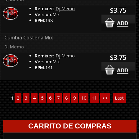
Remixer:
Dj Memo
$3.75
Version:
Mix
BPM:
138
Cumbia Costena Mix
Dj Memo
Remixer:
Dj Memo
$3.75
Version:
Mix
BPM:
141
1
2
3
4
5
6
7
8
9
10
11
>>
Last
CARRITO DE COMPRAS