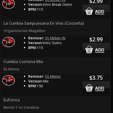
$2.99
Version:
Intro Break Outro
BPM:
115
La Cumbia Sampuesana En Vivo (Costeña)
Organizacion Magallon
Remixer:
Dj Melvin JN
$2.99
Version:
Intro Outro
BPM:
115
Cumbia Costena Mix
Dj Memo
Remixer:
Dj Memo
$3.75
Version:
Mix
BPM:
150
EuForica
Bertin Y su Condesa