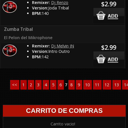
Remixer:
Dj Renzo
$2.99
Version:
Joda Tribal
BPM:
140
Zumba Tribal
El Pelon del Mikrophone
Remixer:
Dj Melvin JN
$2.99
Version:
Intro Outro
BPM:
142
<<
1
2
3
4
5
6
7
8
9
10
11
12
13
1
CARRITO DE COMPRAS
Carrito vacio!