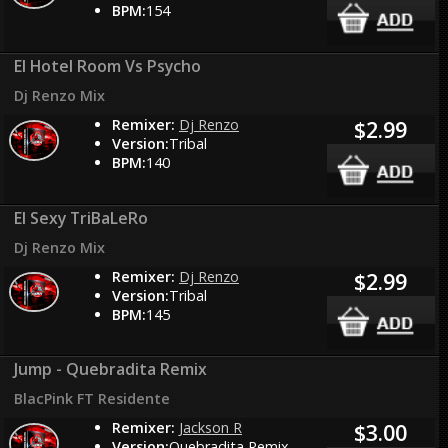
BPM:
154
El Hotel Room Vs Psycho
Dj Renzo Mix
Remixer:
Dj Renzo
$2.99
Version:
Tribal
BPM:
140
El Sexy TriBaLeRo
Dj Renzo Mix
Remixer:
Dj Renzo
$2.99
Version:
Tribal
BPM:
145
Jump - Quebradita Remix
BlacPink FT Residente
Remixer:
Jackson R
$3.00
Version:
Quebradita Remix