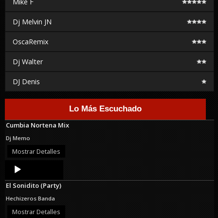
Mike F
Dj Melvin JN
OscaRemix
Dj Walter
DJ Denis
Lo Más Escuchado
Cumbia Nortena Mix
Dj Memo
Mostrar Detalles
Audio
Player
El Sonidito (Party)
Hechizeros Banda
Mostrar Detalles