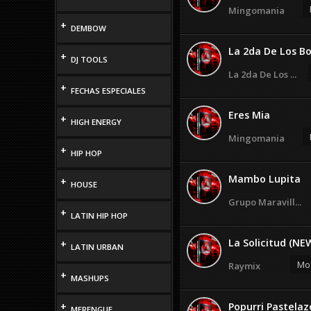
Mingomania
+
DEMBOW
La 2da De Los Bo
+
DJ TOOLS
La 2da De Los ...
+
FECHAS ESPECIALES
Eres Mia
+
HIGH ENERGY
Mingomania
+
HIP HOP
Mambo Lupita
+
HOUSE
Grupo Maravill...
+
LATIN HIP HOP
La Solicitud (NE
+
LATIN URBAN
Mos
Raymix
+
MASHUPS
+
Popurri Pastelazo 
MERENGUE