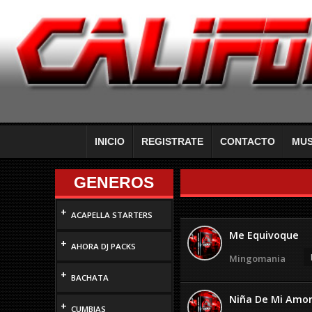
INICIO
REGISTRATE
CONTACTO
MUS
GENEROS
+
ACAPELLA STARTERS
Me Equivoque
+
AHORA DJ PACKS
Mingomania
+
BACHATA
Niña De Mi Amo
+
CUMBIAS