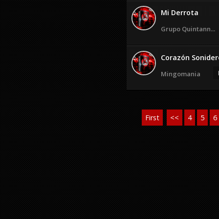
Mi Derrota
Grupo Quintann...
Corazón Sonider
Mingomania
First
<<
4
5
6