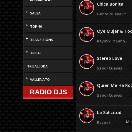
Chica Bonita
+
SALSA
Gente Nueva Ft...
+
TOP 40
Oye Mujer & Todo
+
TRANSITIONS
Raymix Ft Lenn...
+
TRIBAL
Stereo Love
TRIBAL JODA
Sabdi Cuevas
+
VALLENATO
Quien Me Ha Rob
RADIO DJS
Sabdi Cuevas
La Solicitud
Mos
Raymix