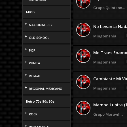
Grupo Quintann...
MIXES
+
NACIONAL 502
No Levanta Nad
Mingomania
+
OLD SCHOOL
+
POP
Me Traes Enamo
+
Mingomania
PUNTA
+
REGGAE
Cambiaste Mi Vi
+
Mingomania
REGIONAL MEXICANO
Retro 70s 80s 90s
Mambo Lupita (T
+
Grupo Maravill...
ROCK
+
ROMANTICAS