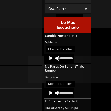
OscaRemix
Lo Más
Escuchado
Cumbia Nortena Mix
Dj Memo
Mostrar Detalles
Audio
Use
Up/Down
Player
Arrow
No Pares De Bailar (Tribal
keys
Remix)
to
increase
Dany Rou
or
decrease
Mostrar Detalles
volume.
Audio
Use
Up/Down
Player
Arrow
El Colesterol (Party 2)
keys
to
Fito Olivares y Su Grupo
increase