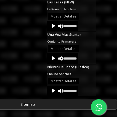
Las Paces (NEW)
keys
to
La Reunion Nortena
increase
or
Mostrar Detalles
decrease
Audio
Use
volume.
Up/Down
Player
Arrow
Una Vez Mas Starter
keys
to
Conjunto Primavera
increase
or
Mostrar Detalles
decrease
Audio
Use
volume.
Up/Down
Player
Arrow
Nieves De Enero (Clasico)
keys
to
Chalino Sanchez
increase
or
Mostrar Detalles
decrease
Audio
Use
volume.
Up/Down
Player
Arrow
keys
Sitemap
to
increase
or
decrease