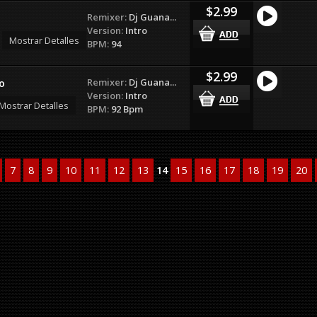
$2.99
Remixer:
Dj Guana...
Version:
Intro
Mostrar Detalles
BPM:
94
$2.99
Remixer:
Dj Guana...
o
Version:
Intro
Mostrar Detalles
BPM:
92 Bpm
7
8
9
10
11
12
13
14
15
16
17
18
19
20