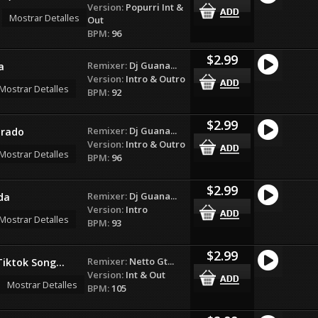
Version:
Popurri Int &
Mostrar Detalles
Out
BPM:
96
$2.99
Remixer:
Dj Guana...
a
Version:
Intro & Outro
Mostrar Detalles
BPM:
92
$2.99
Remixer:
Dj Guana...
rado
Version:
Intro & Outro
Mostrar Detalles
BPM:
96
$2.99
Remixer:
Dj Guana...
da
Version:
Intro
Mostrar Detalles
BPM:
93
$2.99
Remixer:
Netto Gt...
iktok Song...
Version:
Int & Out
Mostrar Detalles
BPM:
105