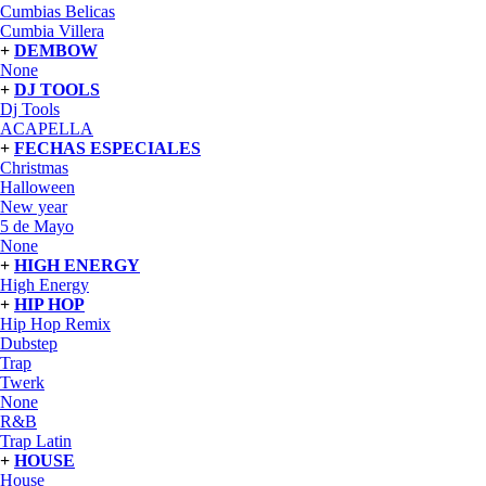
Cumbias Belicas
Cumbia Villera
+
DEMBOW
None
+
DJ TOOLS
Dj Tools
ACAPELLA
+
FECHAS ESPECIALES
Christmas
Halloween
New year
5 de Mayo
None
+
HIGH ENERGY
High Energy
+
HIP HOP
Hip Hop Remix
Dubstep
Trap
Twerk
None
R&B
Trap Latin
+
HOUSE
House