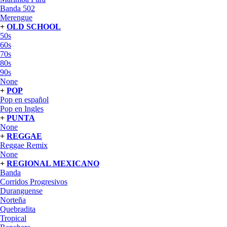
Banda 502
Merengue
+
OLD SCHOOL
50s
60s
70s
80s
90s
None
+
POP
Pop en español
Pop en Ingles
+
PUNTA
None
+
REGGAE
Reggae Remix
None
+
REGIONAL MEXICANO
Banda
Corridos Progresivos
Duranguense
Norteña
Quebradita
Tropical