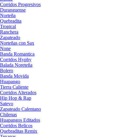
Corridos Progresivos
Duranguense
Norteña
Quebradita
Tropical
Ranchera
Zapateado
Norteñas con Sax
None
Banda Romantica
Corridos Hyphy
Balada Noreteña
Bolero
Banda Movida
Huapango
Tierra Caliente
Corridos Alterados
Hip Hop & Rap
Satevo
Zapateado Calentano
Chilenas
Huapangos Editados
Corridos Belicos
Quebraditas Remix
Texanas