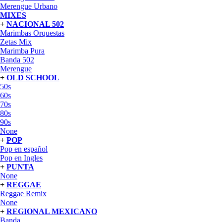
Merengue Urbano
MIXES
+
NACIONAL 502
Marimbas Orquestas
Zetas Mix
Marimba Pura
Banda 502
Merengue
+
OLD SCHOOL
50s
60s
70s
80s
90s
None
+
POP
Pop en español
Pop en Ingles
+
PUNTA
None
+
REGGAE
Reggae Remix
None
+
REGIONAL MEXICANO
Banda