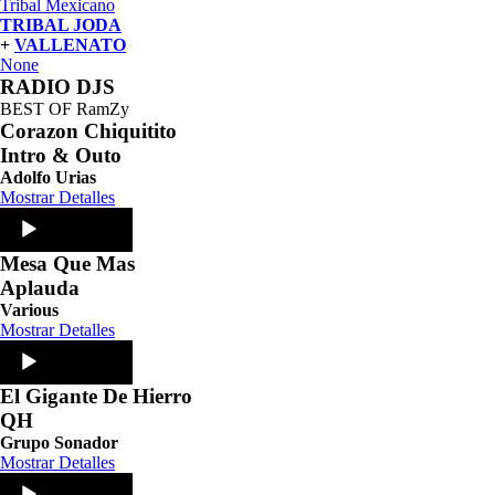
Tribal Mexicano
TRIBAL JODA
+
VALLENATO
None
RADIO DJS
BEST OF RamZy
Corazon Chiquitito
Intro & Outo
Adolfo Urias
Mostrar Detalles
Audio
Player
Mesa Que Mas
Aplauda
Various
Mostrar Detalles
Audio
Player
El Gigante De Hierro
QH
Grupo Sonador
Mostrar Detalles
Audio