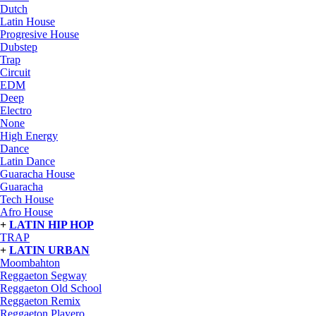
Dutch
Latin House
Progresive House
Dubstep
Trap
Circuit
EDM
Deep
Electro
None
High Energy
Dance
Latin Dance
Guaracha House
Guaracha
Tech House
Afro House
+
LATIN HIP HOP
TRAP
+
LATIN URBAN
Moombahton
Reggaeton Segway
Reggaeton Old School
Reggaeton Remix
Reggaeton Playero