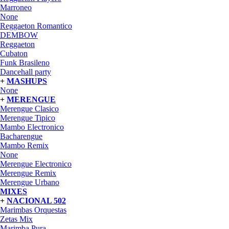
Marroneo
None
Reggaeton Romantico
DEMBOW
Reggaeton
Cubaton
Funk Brasileno
Dancehall party
+
MASHUPS
None
+
MERENGUE
Merengue Clasico
Merengue Tipico
Mambo Electronico
Bacharengue
Mambo Remix
None
Merengue Electronico
Merengue Remix
Merengue Urbano
MIXES
+
NACIONAL 502
Marimbas Orquestas
Zetas Mix
Marimba Pura