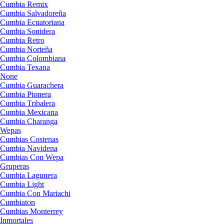
Cumbia Remix
Cumbia Salvadoreña
Cumbia Ecuatoriana
Cumbia Sonidera
Cumbia Retro
Cumbia Norteña
Cumbia Colombiana
Cumbia Texana
None
Cumbia Guarachera
Cumbia Pionera
Cumbia Tribalera
Cumbia Mexicana
Cumbia Charanga
Wepas
Cumbias Costenas
Cumbia Navidena
Cumbias Con Wepa
Gruperas
Cumbia Lagunera
Cumbia Light
Cumbia Con Mariachi
Cumbiaton
Cumbias Monterrey
Inmortales