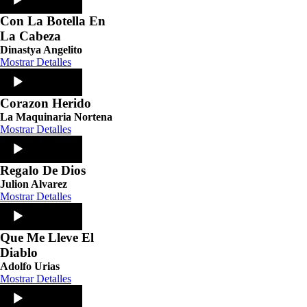
Player
Con La Botella En
La Cabeza
Dinastya Angelito
Mostrar Detalles
Audio
Player
Corazon Herido
La Maquinaria Nortena
Mostrar Detalles
Audio
Player
Regalo De Dios
Julion Alvarez
Mostrar Detalles
Audio
Player
Que Me Lleve El
Diablo
Adolfo Urias
Mostrar Detalles
Audio
Player