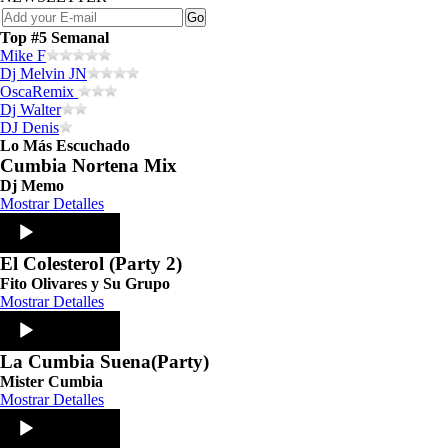
Top #5 Semanal
Mike F
Dj Melvin JN
OscaRemix
Dj Walter
DJ Denis
Lo Más Escuchado
Cumbia Nortena Mix
Dj Memo
Mostrar Detalles
Audio
Player
El Colesterol (Party 2)
Fito Olivares y Su Grupo
Mostrar Detalles
Audio
Player
La Cumbia Suena(Party)
Mister Cumbia
Mostrar Detalles
Audio
Player