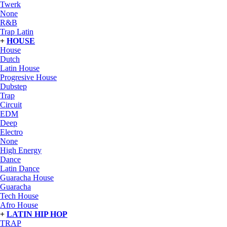
Twerk
None
R&B
Trap Latin
+
HOUSE
House
Dutch
Latin House
Progresive House
Dubstep
Trap
Circuit
EDM
Deep
Electro
None
High Energy
Dance
Latin Dance
Guaracha House
Guaracha
Tech House
Afro House
+
LATIN HIP HOP
TRAP