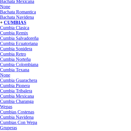
Bachata Mexicana
None
Bachata Romantica
Bachata Navidena
+
CUMBIAS
Cumbia Clasica
Cumbia Remix
Cumbia Salvadoreña
Cumbia Ecuatoriana
Cumbia Sonidera
Cumbia Retro
Cumbia Norteña
Cumbia Colombiana
Cumbia Texana
None
Cumbia Guarachera
Cumbia Pionera
Cumbia Tribalera
Cumbia Mexicana
Cumbia Charanga
Wepas
Cumbias Costenas
Cumbia Navidena
Cumbias Con Wepa
Gruperas