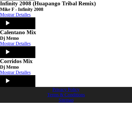
Infinity 2008 (Huapango Tribal Remix)
Mike F - Infinity 2008
Mostrar Detalles
Audio
Player
Calentano Mix
Dj Memo
Mostrar Detalles
Audio
Player
Corridos Mix
Dj Memo
Mostrar Detalles
Audio
Player
Privacy Policy
Terms & Conditions
Sitemap