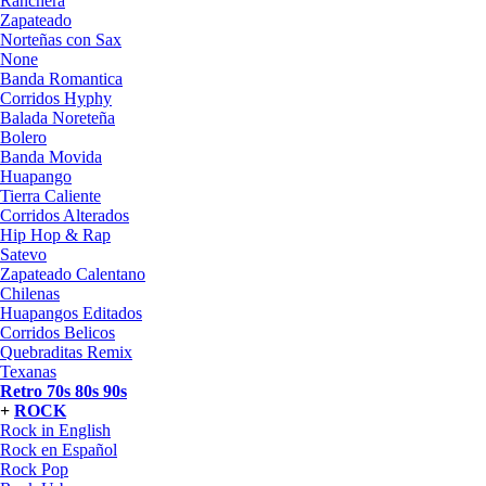
Ranchera
Zapateado
Norteñas con Sax
None
Banda Romantica
Corridos Hyphy
Balada Noreteña
Bolero
Banda Movida
Huapango
Tierra Caliente
Corridos Alterados
Hip Hop & Rap
Satevo
Zapateado Calentano
Chilenas
Huapangos Editados
Corridos Belicos
Quebraditas Remix
Texanas
Retro 70s 80s 90s
+
ROCK
Rock in English
Rock en Español
Rock Pop