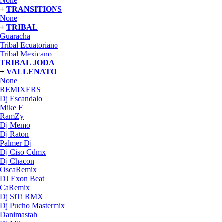
None
+
TRANSITIONS
None
+
TRIBAL
Guaracha
Tribal Ecuatoriano
Tribal Mexicano
TRIBAL JODA
+
VALLENATO
None
REMIXERS
Dj Escandalo
Mike F
RamZy
Dj Memo
Dj Raton
Palmer Dj
Dj Ciso Cdmx
Dj Chacon
OscaRemix
DJ Exon Beat
CaRemix
Dj SiTi RMX
Dj Pucho Mastermix
Danimastah