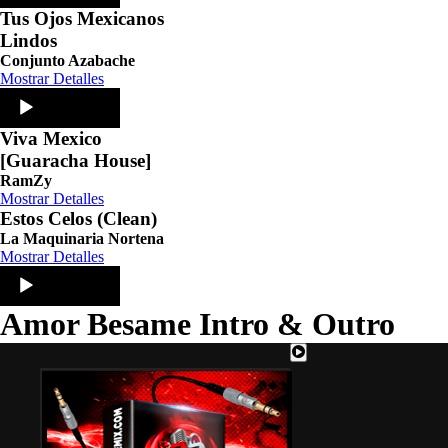
Tus Ojos Mexicanos
Lindos
Conjunto Azabache
Mostrar Detalles
Audio
Player
Viva Mexico
[Guaracha House]
RamZy
Mostrar Detalles
Estos Celos (Clean)
La Maquinaria Nortena
Mostrar Detalles
Audio
Player
Amor Besame Intro & Outro