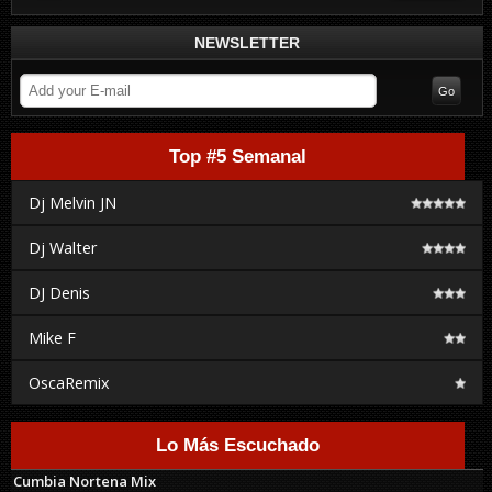
NEWSLETTER
Top #5 Semanal
Dj Melvin JN
Dj Walter
DJ Denis
Mike F
OscaRemix
Lo Más Escuchado
Cumbia Nortena Mix