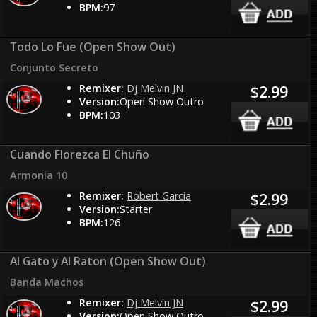
BPM:
97
Todo Lo Fue (Open Show Out)
Conjunto Secreto
Remixer:
Dj Melvin JN
$2.99
Version:
Open Show Outro
BPM:
103
Cuando Florezca El Chuño
Armonia 10
Remixer:
Robert Garcia
$2.99
Version:
Starter
BPM:
126
Al Gato y Al Raton (Open Show Out)
Banda Machos
Remixer:
Dj Melvin JN
$2.99
Version:
Open Show Outro