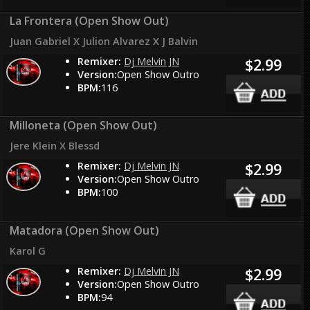
La Frontera (Open Show Out)
Juan Gabriel X Julion Alvarez X J Balvin
Remixer:
Dj Melvin JN
$2.99
Version:
Open Show Outro
BPM:
116
Milloneta (Open Show Out)
Jere Klein X Blessd
Remixer:
Dj Melvin JN
$2.99
Version:
Open Show Outro
BPM:
100
Matadora (Open Show Out)
Karol G
Remixer:
Dj Melvin JN
$2.99
Version:
Open Show Outro
BPM:
94