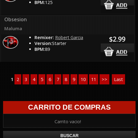
BPM:
125
Obsesion
Maluma
Remixer:
Robert Garcia
$2.99
Version:
Starter
BPM:
89
1
2
3
4
5
6
7
8
9
10
11
>>
Last
CARRITO DE COMPRAS
Carrito vacio!
BUSCAR