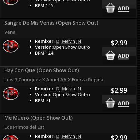
BPM:
145
Sangre De Mis Venas (Open Show Out)
Vena
Remixer:
Dj Melvin JN
$2.99
Version:
Open Show Outro
BPM:
124
Hay Con Que (Open Show Out)
Luis R Conriquez X Anuel AA X Fuerza Regida
Remixer:
Dj Melvin JN
$2.99
Version:
Open Show Outro
BPM:
71
Me Muero (Open Show Out)
Los Primos del Est
Remixer:
Dj Melvin JN
$2.99