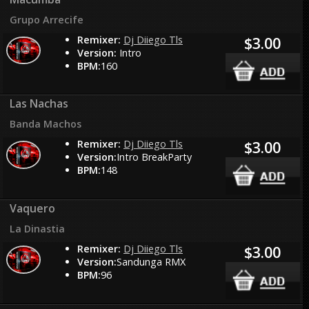
Grupo Arrecife
Remixer:
Dj Diiego Tls
$3.00
Version:
Intro
BPM:
160
Las Nachas
Banda Machos
Remixer:
Dj Diiego Tls
$3.00
Version:
Intro BreakParty
BPM:
148
Vaquero
La Dinastia
Remixer:
Dj Diiego Tls
$3.00
Version:
Sandunga RMX
BPM:
96