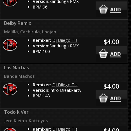
Version:
Sandunga RMX
BPM:
96
Beiby Remix
Malilla, Cachirula, Loojan
Remixer:
Dj Diiego Tls
$4.00
Version:
Sandunga RMX
BPM:
100
Las Nachas
Banda Machos
Remixer:
Dj Diiego Tls
$4.00
Version:
Intro BreakParty
BPM:
148
Todo k Ver
Jere Klein x Katteyes
Remixer:
Dj Diiego Tls
$4.00