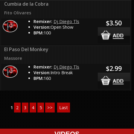
Cumbia de la Cobra
Fito Olivares
Remixer:
Dj Diiego Tls
$3.50
Version:
Open Show
BPM:
100
El Paso Del Monkey
Massore
Remixer:
Dj Diiego Tls
$2.99
Version:
Intro Break
BPM:
160
1
2
3
4
5
>>
Last
VIDEOS