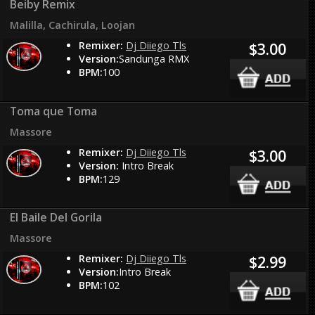
Beiby Remix
Malilla, Cachirula, Loojan
Remixer:
Dj Diiego Tls
$3.00
Version:
Sandunga RMX
BPM:
100
Toma que Toma
Massore
Remixer:
Dj Diiego Tls
$3.00
Version:
Intro Break
BPM:
129
El Baile Del Gorila
Massore
Remixer:
Dj Diiego Tls
$2.99
Version:
Intro Break
BPM:
102