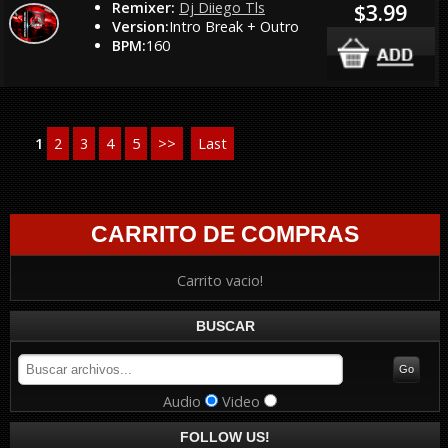
Remixer:
Dj Diiego Tls
$3.99
Version:
Intro Break + Outro
BPM:
160
1
2
3
4
5
>>
Last
CARRITO DE COMPRAS
Carrito vacio!
BUSCAR
Audio
Video
FOLLOW US!