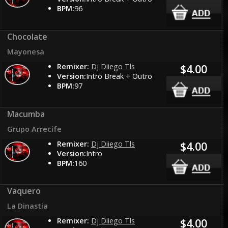
BPM:
96
Chocolate
Mayonesa
Remixer:
Dj Diiego Tls
$4.00
Version:
Intro Break + Outro
BPM:
97
Macumba
Grupo Arrecife
Remixer:
Dj Diiego Tls
$4.00
Version:
Intro
BPM:
160
Vaquero
La Dinastia
Remixer:
Dj Diiego Tls
$4.00