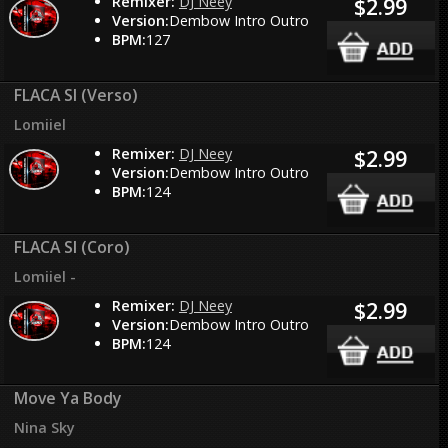
Remixer:
DJ Neey
$2.99
Version:
Dembow Intro Outro
BPM:
127
FLACA SI (Verso)
Lomiiel
Remixer:
DJ Neey
$2.99
Version:
Dembow Intro Outro
BPM:
124
FLACA SI (Coro)
Lomiiel -
Remixer:
DJ Neey
$2.99
Version:
Dembow Intro Outro
BPM:
124
Move Ya Body
Nina Sky