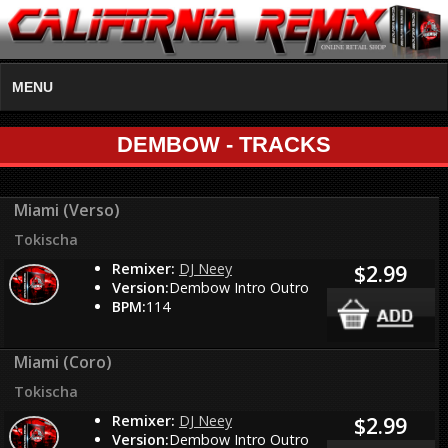
MENU
DEMBOW - TRACKS
Miami (Verso)
Tokischa
Remixer:
DJ Neey
$2.99
Version:
Dembow Intro Outro
BPM:
114
Miami (Coro)
Tokischa
Remixer:
DJ Neey
$2.99
Version:
Dembow Intro Outro