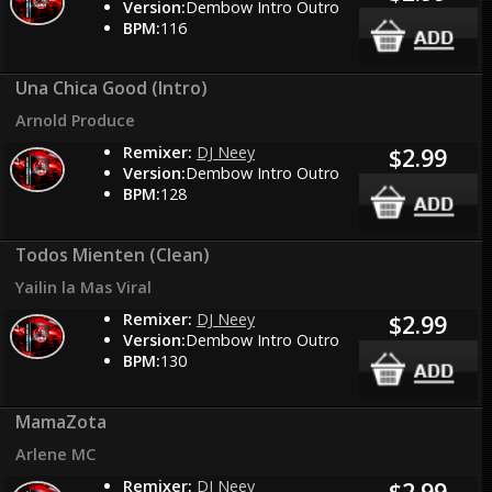
Version:
Dembow Intro Outro
BPM:
116
Una Chica Good (Intro)
Arnold Produce
Remixer:
DJ Neey
$2.99
Version:
Dembow Intro Outro
BPM:
128
Todos Mienten (Clean)
Yailin la Mas Viral
Remixer:
DJ Neey
$2.99
Version:
Dembow Intro Outro
BPM:
130
MamaZota
Arlene MC
Remixer:
DJ Neey
$2.99