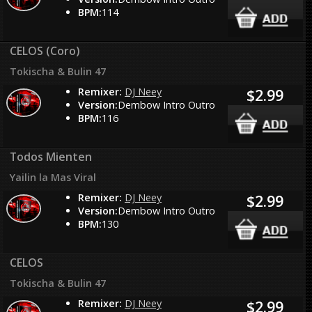
BPM:
114
CELOS (Coro)
Tokischa & Bulin 47
Remixer:
DJ Neey
$2.99
Version:
Dembow Intro Outro
BPM:
116
Todos Mienten
Yailin la Mas Viral
Remixer:
DJ Neey
$2.99
Version:
Dembow Intro Outro
BPM:
130
CELOS
Tokischa & Bulin 47
Remixer:
DJ Neey
$2.99