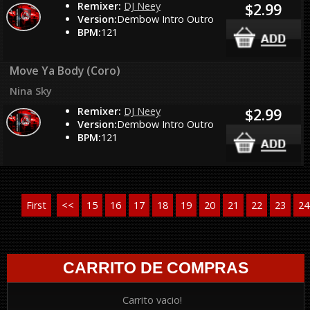
Remixer:
DJ Neey
$2.99
Version:
Dembow Intro Outro
BPM:
121
Move Ya Body (Coro)
Nina Sky
Remixer:
DJ Neey
$2.99
Version:
Dembow Intro Outro
BPM:
121
First
<<
15
16
17
18
19
20
21
22
23
24
CARRITO DE COMPRAS
Carrito vacio!