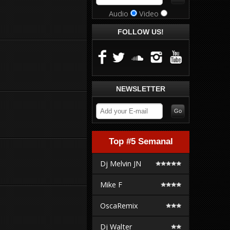
Audio
Video
FOLLOW US!
NEWSLETTER
Top #5 Semanal
Dj Melvin JN
Mike F
OscaRemix
Dj Walter