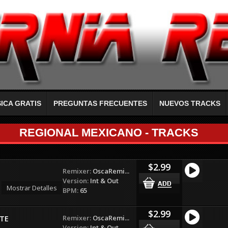
ICA GRATIS
PREGUNTAS FRECUENTES
NUEVOS TRACKS
REGIONAL MEXICANO - TRACKS
$2.99
Remixer:
OscaRemi...
o
Version:
Int & Out
Mostrar Detalles
BPM:
65
$2.99
Remixer:
OscaRemi...
TE
Version:
Int & Out