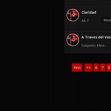
Claridad
Most
Ak-7
A Traves del Vas
Conjunto 4 Nor...
First
<<
6
7
8