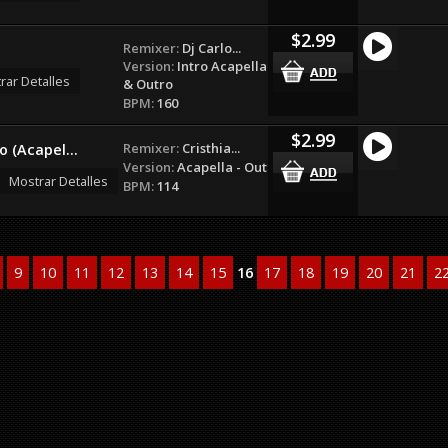
$2.99
Remixer:
Dj Carlo...
Version:
Intro Acapella
rar Detalles
& Outro
BPM:
160
$2.99
Remixer:
Cristhia...
o (Acapel...
Version:
Acapella - Out
Mostrar Detalles
BPM:
114
9
10
11
12
13
14
15
16
17
18
19
20
21
2