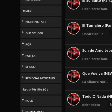
El Sonidito (Part
Hechizeros Ban...
MIXES
+
NACIONAL 502
El Tamalero (Par
+
OLD SCHOOL
Oscar Padilla
+
POP
Son de Amoltep
+
PUNTA
Hechizeros Ban...
+
REGGAE
Que Vuelva (NE
+
REGIONAL MEXICANO
La Alianza Nor...
Retro 70s 80s 90s
Todo O Nada (N
+
ROCK
M
Keith Nieto
+
ROMANTICAS