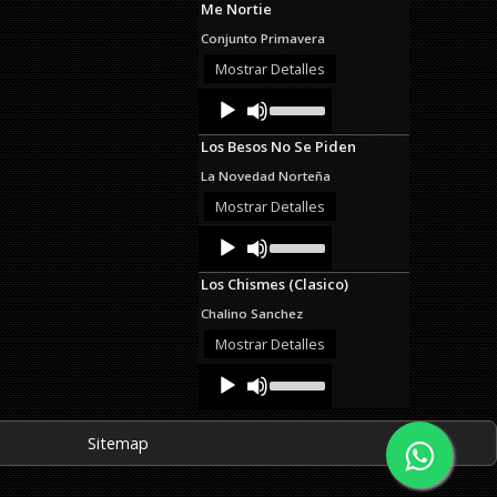
Me Nortie
keys
to
Conjunto Primavera
increase
or
Mostrar Detalles
decrease
Audio
Use
volume.
Up/Down
Player
Arrow
Los Besos No Se Piden
keys
to
La Novedad Norteña
increase
or
Mostrar Detalles
decrease
Audio
Use
volume.
Up/Down
Player
Arrow
Los Chismes (Clasico)
keys
to
Chalino Sanchez
increase
or
Mostrar Detalles
decrease
Audio
Use
volume.
Up/Down
Player
Arrow
keys
Sitemap
to
increase
or
decrease