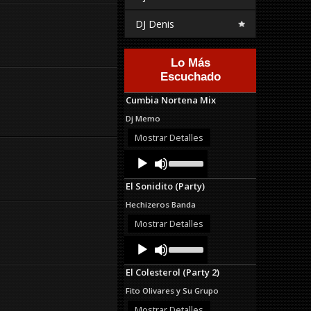
DJ Denis
Lo Más
Escuchado
Cumbia Nortena Mix
Dj Memo
Mostrar Detalles
Audio
Use
Up/Down
Player
Arrow
El Sonidito (Party)
keys
to
Hechizeros Banda
increase
or
Mostrar Detalles
decrease
Audio
Use
volume.
Up/Down
Player
Arrow
El Colesterol (Party 2)
keys
to
Fito Olivares y Su Grupo
increase
or
Mostrar Detalles