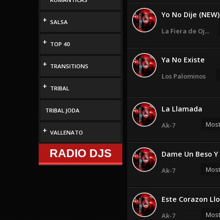
Yo No Dije (NEW)
+
SALSA
La Fiera de Oj...
+
TOP 40
Ya No Existe
+
TRANSITIONS
Los Palominos
+
TRIBAL
La Llamada
TRIBAL JODA
Most
Ak-7
+
VALLENATO
RADIO DJS
Dame Un Beso Y 
Most
Ak-7
Este Corazon Llo
Most
Ak-7