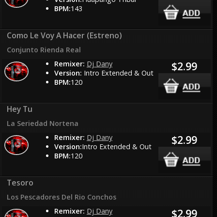
BPM:
143
Como Le Voy A Hacer (Estreno)
Conjunto Rienda Real
Remixer:
Dj Dany
$2.99
Version:
Intro Extended & Out
BPM:
120
Hey Tu
La Seriedad Nortena
Remixer:
Dj Dany
$2.99
Version:
Intro Extended & Out
BPM:
120
Tesoro
Los Pescadores Del Rio Conchos
Remixer:
Dj Dany
$2.99