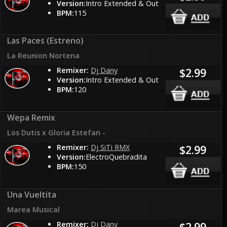
Version:
Intro Extended & Out
BPM:
115
Las Paces (Estreno)
La Reunion Nortena
Remixer:
Dj Dany
$2.99
Version:
Intro Extended & Out
BPM:
120
Wepa Remix
Los Dutis x Gloria Estefan -
Remixer:
Dj SiTi RMX
$2.99
Version:
ElectroQuebradita
BPM:
150
Una Vueltita
Marea Musical
Remixer:
Dj Dany
$2.99