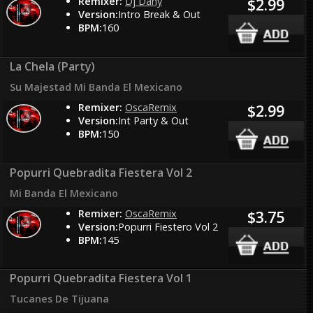
Remixer:
Dj Dany
$2.99
Version:
Intro Break & Out
BPM:
160
La Chela (Party)
Su Majestad Mi Banda El Mexicano
Remixer:
OscaRemix
$2.99
Version:
Int Party & Out
BPM:
150
Popurri Quebradita Fiestera Vol 2
Mi Banda El Mexicano
Remixer:
OscaRemix
$3.75
Version:
Popurri Fiestero Vol 2
BPM:
145
Popurri Quebradita Fiestera Vol 1
Tucanes De Tijuana