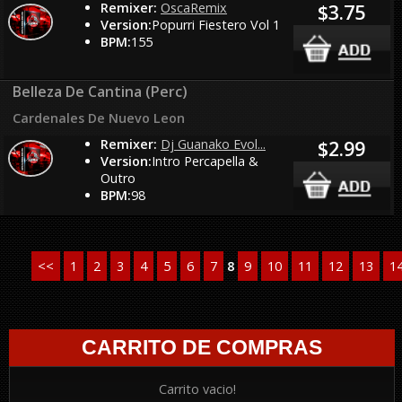
Remixer:
OscaRemix
$3.75
Version:
Popurri Fiestero Vol 1
BPM:
155
Belleza De Cantina (Perc)
Cardenales De Nuevo Leon
Remixer:
Dj Guanako Evol...
$2.99
Version:
Intro Percapella &
Outro
BPM:
98
<<
1
2
3
4
5
6
7
8
9
10
11
12
13
1
CARRITO DE COMPRAS
Carrito vacio!