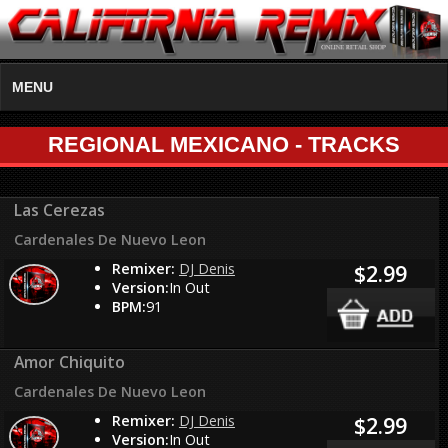
MENU
REGIONAL MEXICANO - TRACKS
Las Cerezas
Cardenales De Nuevo Leon
Remixer:
DJ Denis
$2.99
Version:
In Out
BPM:
91
Amor Chiquito
Cardenales De Nuevo Leon
Remixer:
DJ Denis
$2.99
Version:
In Out