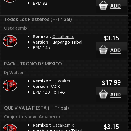
BPM:
92
Todos Los Fiesteros (H-Tribal)
OscaRemix
Remixer:
OscaRemix
$3.15
Version:
Huapango Tribal
BPM:
145
PACK - TRONO DE MEXICO
Dj Walter
Remixer:
Dj Walter
$17.99
Version:
PACK
BPM:
120 To 148
QUE VIVA LA FIESTA (H-Tribal)
Conjunto Nuevo Amanecer
Remixer:
OscaRemix
$3.15
Version:
Huapango Tribal