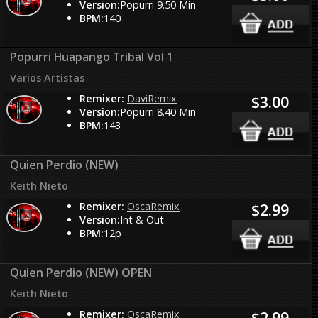
Version:
Popurri 9.50 Min
BPM:
140
Popurri Huapango Tribal Vol 1
Varios Artistas
Remixer:
DaviRemix
$3.00
Version:
Popurri 8.40 Min
BPM:
143
Quien Perdio (NEW)
Keith Nieto
Remixer:
OscaRemix
$2.99
Version:
Int & Out
BPM:
12p
Quien Perdio (NEW) OPEN
Keith Nieto
Remixer:
OscaRemix
$2.99