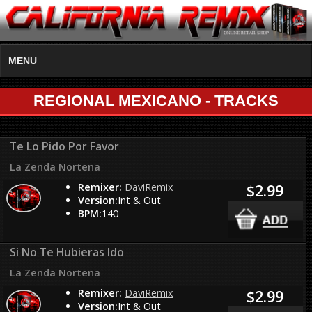
MENU
REGIONAL MEXICANO - TRACKS
Te Lo Pido Por Favor
La Zenda Nortena
Remixer:
DaviRemix
$2.99
Version:
Int & Out
BPM:
140
Si No Te Hubieras Ido
La Zenda Nortena
Remixer:
DaviRemix
$2.99
Version:
Int & Out