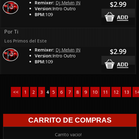
Remixer:
Dj Melvin JN
$2.99
Version:
Intro Outro
BPM:
109
Por Ti
Los Primos del Este
Remixer:
Dj Melvin JN
$2.99
Version:
Intro Outro
BPM:
109
<<
1
2
3
4
5
6
7
8
9
10
11
12
13
1
CARRITO DE COMPRAS
Carrito vacio!