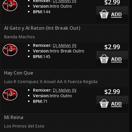
Remixer:
Dj Melvin JN
$2.99
Version:
Intro Outro
BPM:
144
Al Gato y Al Raton (Int Break Out)
Banda Machos
Remixer:
Dj Melvin JN
$2.99
Version:
Intro Break Outro
BPM:
145
Hay Con Que
Luis R Conriquez X Anuel AA X Fuerza Regida
Remixer:
Dj Melvin JN
$2.99
Version:
Intro Outro
BPM:
71
Mi Reina
Los Primos del Este