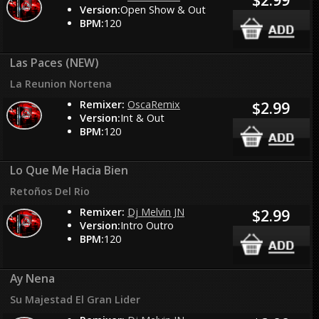
Version:
Open Show & Out
BPM:
120
Las Paces (NEW)
La Reunion Nortena
Remixer:
OscaRemix
$2.99
Version:
Int & Out
BPM:
120
Lo Que Me Hacia Bien
Retoños Del Rio
Remixer:
Dj Melvin JN
$2.99
Version:
Intro Outro
BPM:
120
Ay Nena
Su Majestad El Gran Lider