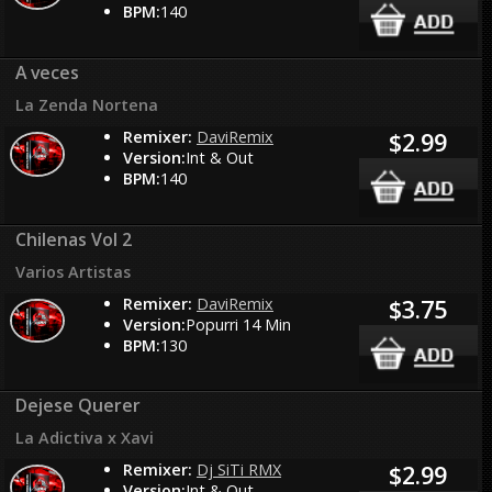
BPM:
140
A veces
La Zenda Nortena
Remixer:
DaviRemix
$2.99
Version:
Int & Out
BPM:
140
Chilenas Vol 2
Varios Artistas
Remixer:
DaviRemix
$3.75
Version:
Popurri 14 Min
BPM:
130
Dejese Querer
La Adictiva x Xavi
Remixer:
Dj SiTi RMX
$2.99
Version:
Int & Out