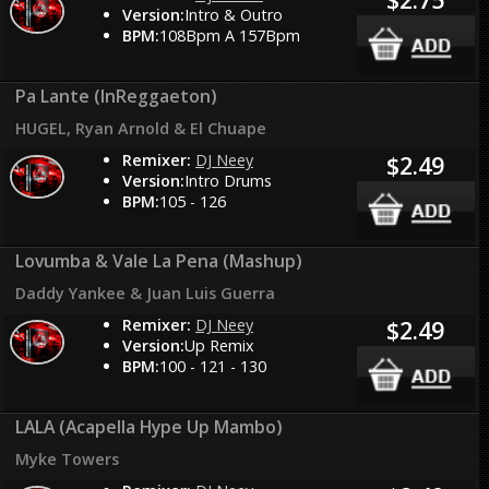
Version:
Intro & Outro
BPM:
108Bpm A 157Bpm
Pa Lante (InReggaeton)
HUGEL, Ryan Arnold & El Chuape
Remixer:
DJ Neey
$2.49
Version:
Intro Drums
BPM:
105 - 126
Lovumba & Vale La Pena (Mashup)
Daddy Yankee & Juan Luis Guerra
Remixer:
DJ Neey
$2.49
Version:
Up Remix
BPM:
100 - 121 - 130
LALA (Acapella Hype Up Mambo)
Myke Towers