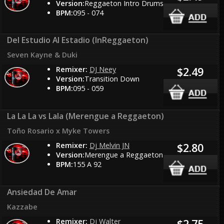
Version:
Reggaeton Intro Drums
BPM:
095 - 074
Del Estudio Al Estadio (InReggaeton)
Seven Kayne & Duki
Remixer:
DJ Neey
$2.49
Version:
Transition Down
BPM:
095 - 059
La La La vs Lala (Merengue a Reggaeton)
Toño Rosario x Myke Towers
Remixer:
Dj Melvin JN
$2.80
Version:
Merengue a Reggaeton
BPM:
155 A 92
Ansiedad De Amar
Kazzabe
Remixer:
Dj Walter
$2.75