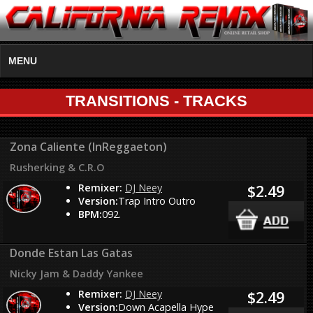
MENU
TRANSITIONS - TRACKS
Zona Caliente (InReggaeton)
Rusherking & C.R.O
Remixer:
DJ Neey
$2.49
Version:
Trap Intro Outro
BPM:
092.
Donde Estan Las Gatas
Nicky Jam & Daddy Yankee
Remixer:
DJ Neey
$2.49
Version:
Down Acapella Hype