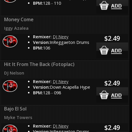
BPM:
128 - 110
Money Come
Iggy Azalea
Remixer:
DJ Neey
$2.49
Version:
InReggaeton Drums
BPM:
106
Hit It From The Back (Fotoplac)
DJ Nelson
Remixer:
DJ Neey
$2.49
Version:
Down Acapella Hype
BPM:
128 - 098
Bajo El Sol
Myke Towers
Remixer:
DJ Neey
$2.49
Version:
InReggaeton Drums