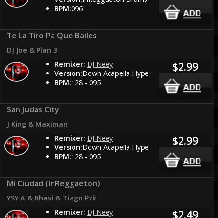
BPM:
096
Te La Tiro Pa Que Bailes
DJ Joe & Plan B
Remixer:
DJ Neey
$2.99
Version:
Down Acapella Hype
BPM:
128 - 095
San Judas City
J King & Maximan
Remixer:
DJ Neey
$2.99
Version:
Down Acapella Hype
BPM:
128 - 095
Mi Ciudad (InReggaeton)
YSY A & Bhavi & Tiago Pzk
Remixer:
DJ Neey
$2.49