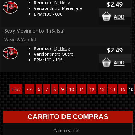
Remixer:
DJ Neey
$2.49
Version:
Intro Merengue
BPM:
130 - 090
Sexy Movimiento (InSalsa)
Wisin & Yandel
Remixer:
DJ Neey
$2.49
Version:
Intro Outro
BPM:
100 - 105.
First
<<
6
7
8
9
10
11
12
13
14
15
16
CARRITO DE COMPRAS
Carrito vacio!