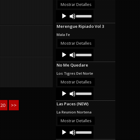
or
Mostrar Detalles
decrease
Audio
Use
volume.
Up/Down
Player
Arrow
Merengue Ripiado Vol 3
keys
to
Mala Fe
increase
or
Mostrar Detalles
decrease
Audio
Use
volume.
Up/Down
Player
Arrow
No Me Quedare
keys
to
Los Tigres Del Norte
increase
or
Mostrar Detalles
decrease
Audio
Use
volume.
Up/Down
Player
Arrow
Las Paces (NEW)
20
>>
keys
to
La Reunion Nortena
increase
or
Mostrar Detalles
decrease
Audio
Use
volume.
Up/Down
Player
Arrow