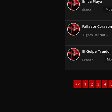
En La Playa
Most
Iliana
Fallaste Corazon
Tigres Del Nor...
El Golpe Traidor
Mos
Bronco
<<
1
2
3
4