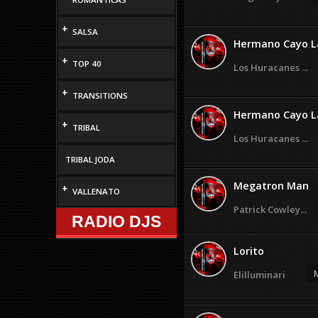
+
SALSA
Hermano Cayo L
+
TOP 40
Los Huracanes ...
+
TRANSITIONS
Hermano Cayo L
+
TRIBAL
Los Huracanes ...
TRIBAL JODA
Megatron Man
+
VALLENATO
Patrick Cowley...
RADIO DJS
Lorito
M
Elilluminari