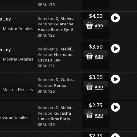
BPM:
130
$4.00
Remixer:
Dj Melvi...
a Ley
Version:
Guaracha
Mostrar Detalles
House Remix Synth
BPM:
132
$3.50
Remixer:
Dj Melvi...
a Ley
Version:
Hermano
Mostrar Detalles
Cayo La Ley
BPM:
132
$3.00
Remixer:
Dj Walte...
Version:
Remix
Mostrar Detalles
BPM:
130
$2.75
Remixer:
Dj Melvi...
Version:
Guracha
ostrar Detalles
House Rmx Party
BPM:
130
$2.75