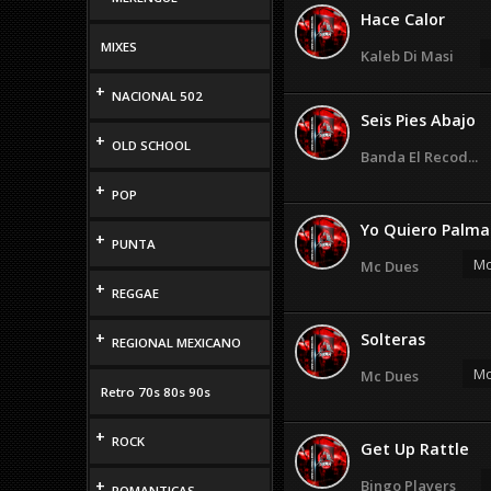
Hace Calor
MIXES
Kaleb Di Masi
+
NACIONAL 502
Seis Pies Abajo
+
OLD SCHOOL
Banda El Recod...
+
POP
Yo Quiero Palma
+
PUNTA
Mo
Mc Dues
+
REGGAE
+
Solteras
REGIONAL MEXICANO
Mo
Mc Dues
Retro 70s 80s 90s
+
ROCK
Get Up Rattle
+
Bingo Players
ROMANTICAS