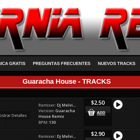
ICA GRATIS
PREGUNTAS FRECUENTES
NUEVOS TRACKS
Guaracha House - TRACKS
$2.50
Remixer:
Dj Melvi...
Version:
Guaracha
strar Detalles
House Remix
BPM:
130
$2.90
Remixer:
Dj Melvi...