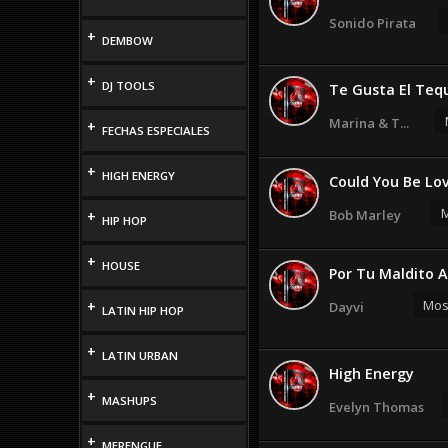
Sonido Pirata
+
DEMBOW
+
DJ TOOLS
Te Gusta El Tequ
Marina & T...
+
FECHAS ESPECIALES
+
HIGH ENERGY
Could You Be Lo
M
Bob Marley
+
HIP HOP
+
HOUSE
Por Tu Maldito A
Most
+
Dayvi
LATIN HIP HOP
+
LATIN URBAN
High Energy
+
MASHUPS
Evelyn Thomas
+
MERENGUE