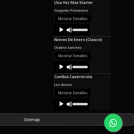
Una Vez Mas Starter
keys
to
Conjunto Primavera
increase
or
Mostrar Detalles
decrease
Audio
Use
volume.
Up/Down
Player
Arrow
Nieves De Enero (Clasico)
keys
to
Chalino Sanchez
increase
or
Mostrar Detalles
decrease
Audio
Use
volume.
Up/Down
Player
Arrow
Cumbia Cavernicola
keys
to
Los dioses
increase
or
Mostrar Detalles
decrease
Audio
Use
volume.
Up/Down
Player
Arrow
keys
Sitemap
to
increase
or
decrease