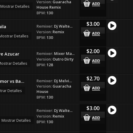
Version:
Guaracha
Mostrar Detalles
House Remix
BPM:
130
$3.00
Remixer:
Dj Walte...
ila
Version:
Remix
Mostrar Detalles
BPM:
130
$2.00
Remixer:
Mixer Ma...
ve Azucar
Version:
Outro Dirty
ostrar Detalles
BPM:
128
$2.70
Remixer:
Dj Melvi...
mor vs Ba...
Version:
Guaracha
rar Detalles
House
BPM:
130
$3.00
Remixer:
Dj Walte...
Version:
Remix
Mostrar Detalles
BPM:
130