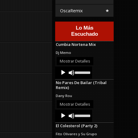
OscaRemix
Lo Más
Escuchado
Cumbia Nortena Mix
Dj Memo
Mostrar Detalles
Audio
Use
Up/Down
Player
Arrow
No Pares De Bailar (Tribal
keys
Remix)
to
increase
Dany Rou
or
decrease
Mostrar Detalles
volume.
Audio
Use
Up/Down
Player
Arrow
El Colesterol (Party 2)
keys
to
Fito Olivares y Su Grupo
increase