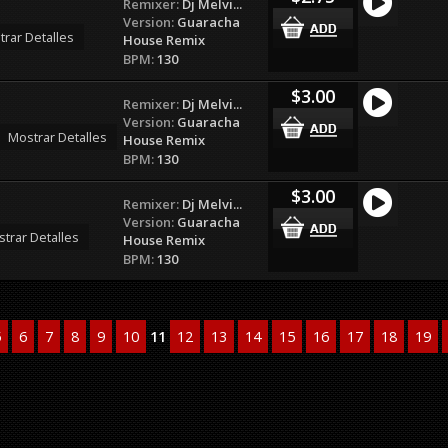
Remixer:
Dj Melvi...
Version:
Guaracha
rar Detalles
House Remix
BPM:
130
$3.00
Remixer:
Dj Melvi...
Version:
Guaracha
Mostrar Detalles
House Remix
BPM:
130
$3.00
Remixer:
Dj Melvi...
Version:
Guaracha
trar Detalles
House Remix
BPM:
130
5
6
7
8
9
10
11
12
13
14
15
16
17
18
19