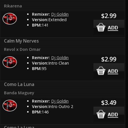
Rikarena
Remixer:
Dj Goldin
$2.99
Version:
Extended
BPM:
141
Calm My Nerves
Revol x Don Omar
Remixer:
Dj Goldin
$2.99
Version:
Intro Clean
BPM:
95
Como La Luna
Banda Maguey
Remixer:
Dj Goldin
$3.49
Version:
Intro Outro 2
BPM:
146
Como La Luna