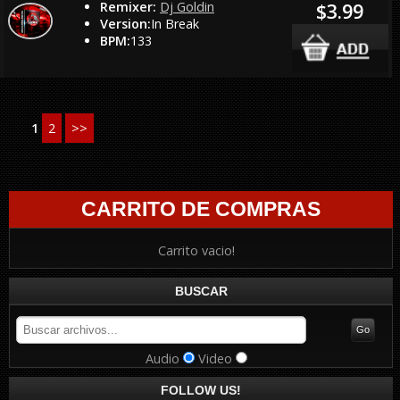
Remixer:
Dj Goldin
$3.99
Version:
In Break
BPM:
133
1
2
>>
CARRITO DE COMPRAS
Carrito vacio!
BUSCAR
Audio
Video
FOLLOW US!