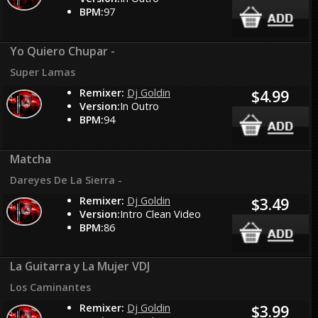
BPM:
97
Yo Quiero Chupar -
Super Lamas
Remixer:
Dj Goldin
$4.99
Version:
In Outro
BPM:
94
Matcha
Dareyes De La Sierra -
Remixer:
Dj Goldin
$3.49
Version:
Intro Clean Video
BPM:
86
La Guitarra y La Mujer VDJ
Los Caminantes
Remixer:
Dj Goldin
$3.99