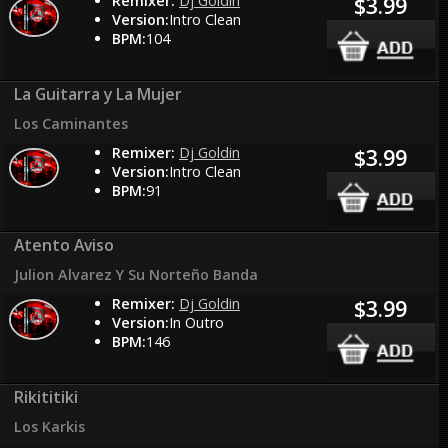
Remixer:
Dj Goldin
$3.99
Version:
Intro Clean
BPM:
104
La Guitarra y La Mujer
Los Caminantes
Remixer:
Dj Goldin
$3.99
Version:
Intro Clean
BPM:
91
Atento Aviso
Julion Alvarez Y Su Norteño Banda
Remixer:
Dj Goldin
$3.99
Version:
In Outro
BPM:
146
Rikititiki
Los Karkis