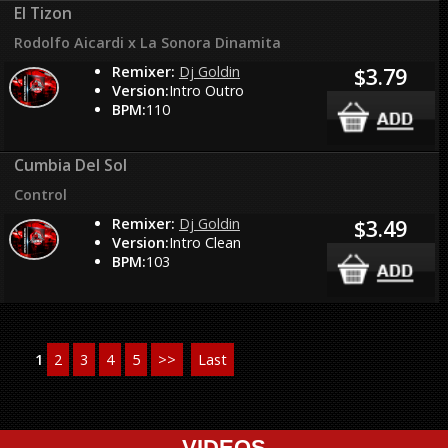
El Tizon
Rodolfo Aicardi x La Sonora Dinamita
Remixer:
Dj Goldin
$3.79
Version:
Intro Outro
BPM:
110
Cumbia Del Sol
Control
Remixer:
Dj Goldin
$3.49
Version:
Intro Clean
BPM:
103
1
2
3
4
5
>>
Last
VIDEOS