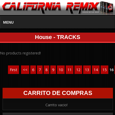
MENU
House - TRACKS
No products registered!
First
<<
6
7
8
9
10
11
12
13
14
15
16
CARRITO DE COMPRAS
Carrito vacio!