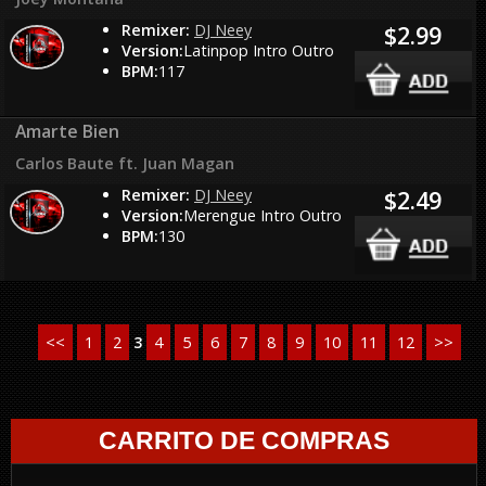
Remixer:
DJ Neey
$2.99
Version:
Latinpop Intro Outro
BPM:
117
Amarte Bien
Carlos Baute ft. Juan Magan
Remixer:
DJ Neey
$2.49
Version:
Merengue Intro Outro
BPM:
130
<<
1
2
3
4
5
6
7
8
9
10
11
12
>>
CARRITO DE COMPRAS