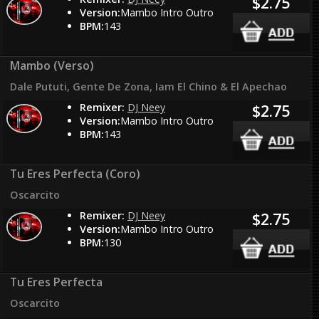
$2.75
Version:
Mambo Intro Outro
BPM:
143
Mambo (Verso)
Dale Pututi, Gente De Zona, Iam El Chino & El Apechao
Remixer:
DJ Neey
$2.75
Version:
Mambo Intro Outro
BPM:
143
Tu Eres Perfecta (Coro)
Oscarcito
Remixer:
DJ Neey
$2.75
Version:
Mambo Intro Outro
BPM:
130
Tu Eres Perfecta
Oscarcito