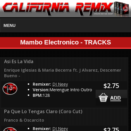
MENU
Mambo Electronico - TRACKS
Asi Es La Vida
Enrique Iglesias & Maria Becerra ft. J Alvarez, Descemer
Bueno -
Remixer:
DJ Neey
$2.75
Version:
Merengue Intro Outro
BPM:
128
Pa Que Lo Tengas Claro (Coro Cut)
Franco & Oscarcito
Remixer:
DJ Neey
$2.75