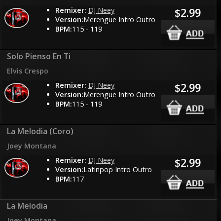
Remixer:
DJ Neey
$2.99
Version:
Merengue Intro Outro
BPM:
115 - 119
Solo Pienso En Ti
Elvis Crespo
Remixer:
DJ Neey
$2.99
Version:
Merengue Intro Outro
BPM:
115 - 119
La Melodia (Coro)
Joey Montana
Remixer:
DJ Neey
$2.99
Version:
Latinpop Intro Outro
BPM:
117
La Melodia
Joey Montana