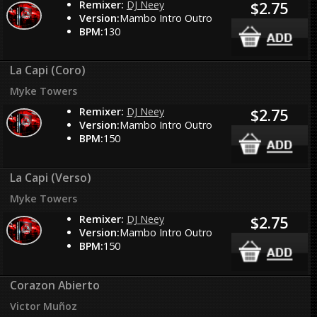
Remixer:
DJ Neey
$2.75
Version:
Mambo Intro Outro
BPM:
130
La Capi (Coro)
Myke Towers
Remixer:
DJ Neey
$2.75
Version:
Mambo Intro Outro
BPM:
150
La Capi (Verso)
Myke Towers
Remixer:
DJ Neey
$2.75
Version:
Mambo Intro Outro
BPM:
150
Corazon Abierto
Victor Muñoz