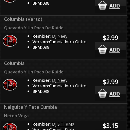
BPM:
088
Columbia (Verso)
Quevedo Y Un Poco De Ruido
Remixer:
DJ Neey
$2.99
Version:
Cumbia Intro Outro
BPM:
098
Columbia
Quevedo Y Un Poco De Ruido
Remixer:
DJ Neey
$2.99
Version:
Cumbia Intro Outro
BPM:
098
Nalguita Y Teta Cumbia
Neton Vega
Remixer:
Dj SiTi RMX
$3.15
Version:
Cumbia Style