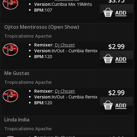
Version:
Cumbia Mix 19Mnts
BPM:
107
Ojitos Mentirosos (Open Show)
Tropicalisimo Apache
Remixer:
Dj Chozet
$2.99
Version:
In/Out - Cumbia Remix
BPM:
120
Me Gustas
Tropicalisimo Apache
Remixer:
Dj Chozet
$2.99
Version:
In/Out - Cumbia Remix
BPM:
120
Linda India
Tropicalisimo Apache