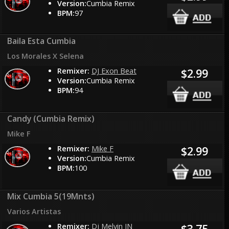
Version:
Cumbia Remix
BPM:
97
Baila Esta Cumbia
Los Morales X Selena
Remixer:
DJ Exon Beat
$2.99
Version:
Cumbia Remix
BPM:
94
Candy (Cumbia Remix)
Mike F
Remixer:
Mike F
$2.99
Version:
Cumbia Remix
BPM:
100
Mix Cumbia 5(19Mnts)
Varios Artistas
Remixer:
Dj Melvin JN
$3.75