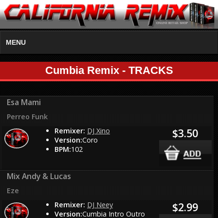
MENU
Cumbia Remix - TRACKS
Esa Mami
Perreo Funk
Remixer:
DJ Xino
$3.50
Version:
Coro
BPM:
102
Mix Andy & Lucas
Eze
Remixer:
DJ Neey
$2.99
Version:
Cumbia Intro Outro