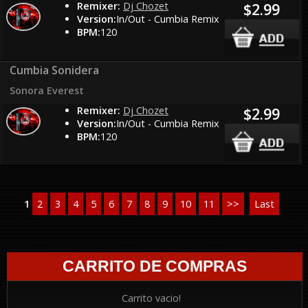
Remixer:
Dj Chozet
$2.99
Version:
In/Out - Cumbia Remix
BPM:
120
Cumbia Sonidera
Sonora Everest
Remixer:
Dj Chozet
$2.99
Version:
In/Out - Cumbia Remix
BPM:
120
1
2
3
4
5
6
7
8
9
10
11
>>
Last
CARRITO DE COMPRAS
Carrito vacio!