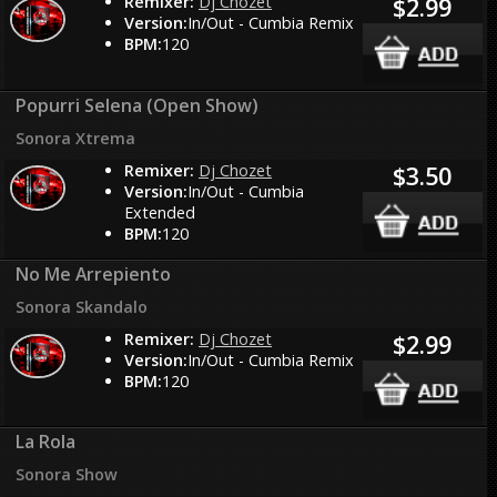
Remixer:
Dj Chozet
$2.99
Version:
In/Out - Cumbia Remix
BPM:
120
Popurri Selena (Open Show)
Sonora Xtrema
Remixer:
Dj Chozet
$3.50
Version:
In/Out - Cumbia
Extended
BPM:
120
No Me Arrepiento
Sonora Skandalo
Remixer:
Dj Chozet
$2.99
Version:
In/Out - Cumbia Remix
BPM:
120
La Rola
Sonora Show