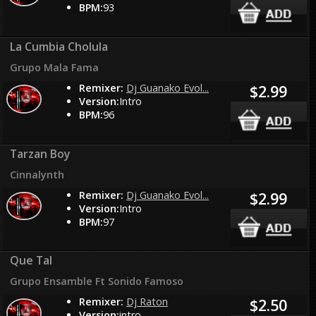
BPM:
93
La Cumbia Cholula
Grupo Mala Fama
Remixer:
Dj Guanako Evol...
$2.99
Version:
Intro
BPM:
96
Tarzan Boy
Cinnalynth
Remixer:
Dj Guanako Evol...
$2.99
Version:
Intro
BPM:
97
Que Tal
Grupo Ensamble Ft Sonido Famoso
Remixer:
Dj Raton
$2.50
Version:
intro