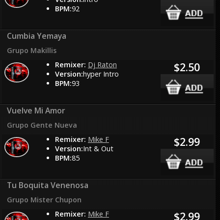
BPM:
92
Cumbia Yemaya
Grupo Makillis
Remixer:
Dj Raton
$2.50
Version:
hyper Intro
BPM:
93
Vuelve Mi Amor
Grupo Gente Nueva
Remixer:
Mike F
$2.99
Version:
Int & Out
BPM:
85
Tu Boquita Venenosa
Grupo Mister Chupon
Remixer:
Mike F
$2.99