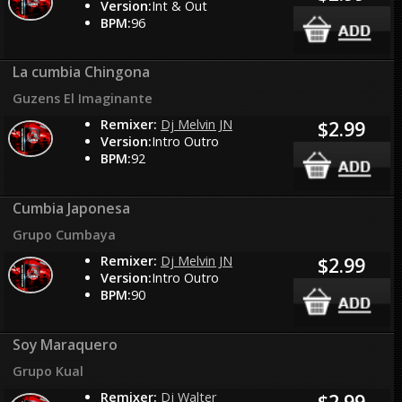
Version:
Int & Out
BPM:
96
La cumbia Chingona
Guzens El Imaginante
Remixer:
Dj Melvin JN
$2.99
Version:
Intro Outro
BPM:
92
Cumbia Japonesa
Grupo Cumbaya
Remixer:
Dj Melvin JN
$2.99
Version:
Intro Outro
BPM:
90
Soy Maraquero
Grupo Kual
Remixer:
Dj Walter
$2.99