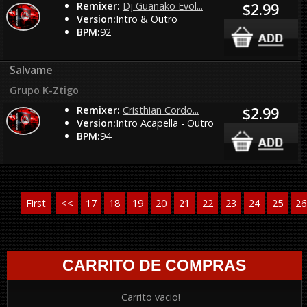
Remixer:
Dj Guanako Evol...
$2.99
Version:
Intro & Outro
BPM:
92
Salvame
Grupo K-Ztigo
Remixer:
Cristhian Cordo...
$2.99
Version:
Intro Acapella - Outro
BPM:
94
First
<<
17
18
19
20
21
22
23
24
25
26
CARRITO DE COMPRAS
Carrito vacio!