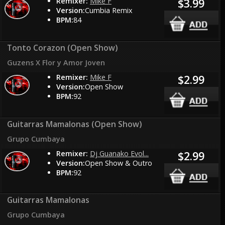
Remixer:
Mike F
$3.99
Version:
Cumbia Remix
BPM:
84
Tonto Corazon (Open Show)
Guzens X Flor y Amor Joven
Remixer:
Mike F
$2.99
Version:
Open Show
BPM:
92
Guitarras Mamalonas (Open Show)
Grupo Cumbaya
Remixer:
Dj Guanako Evol...
$2.99
Version:
Open Show & Outro
BPM:
92
Guitarras Mamalonas
Grupo Cumbaya