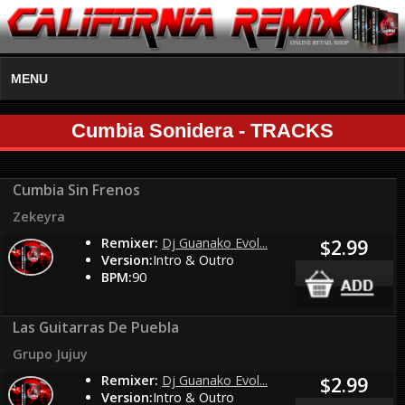
MENU
Cumbia Sonidera - TRACKS
Cumbia Sin Frenos
Zekeyra
Remixer:
Dj Guanako Evol...
$2.99
Version:
Intro & Outro
BPM:
90
Las Guitarras De Puebla
Grupo Jujuy
Remixer:
Dj Guanako Evol...
$2.99
Version:
Intro & Outro