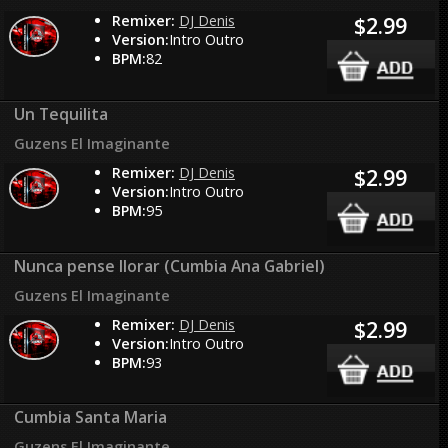
Remixer:
DJ Denis
$2.99
Version:
Intro Outro
BPM:
82
Un Tequilita
Guzens El Imaginante
Remixer:
DJ Denis
$2.99
Version:
Intro Outro
BPM:
95
Nunca pense llorar (Cumbia Ana Gabriel)
Guzens El Imaginante
Remixer:
DJ Denis
$2.99
Version:
Intro Outro
BPM:
93
Cumbia Santa Maria
Guzens El Imaginante