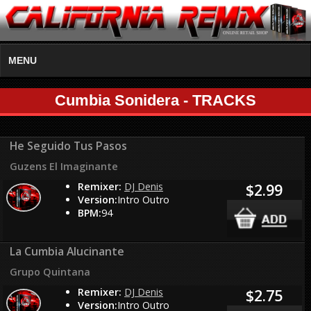
MENU
Cumbia Sonidera - TRACKS
He Seguido Tus Pasos
Guzens El Imaginante
Remixer:
DJ Denis
$2.99
Version:
Intro Outro
BPM:
94
La Cumbia Alucinante
Grupo Quintana
Remixer:
DJ Denis
$2.75
Version:
Intro Outro