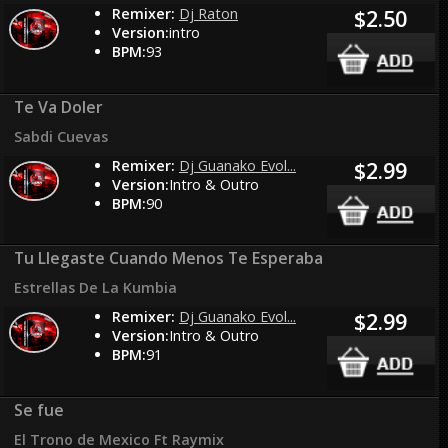
Remixer:
Dj Raton
$2.50
Version:
intro
BPM:
93
Te Va Doler
Sabdi Cuevas
Remixer:
Dj Guanako Evol...
$2.99
Version:
Intro & Outro
BPM:
90
Tu Llegaste Cuando Menos Te Esperaba
Estrellas De La Kumbia
Remixer:
Dj Guanako Evol...
$2.99
Version:
Intro & Outro
BPM:
91
Se fue
El Trono de Mexico Ft Raymix