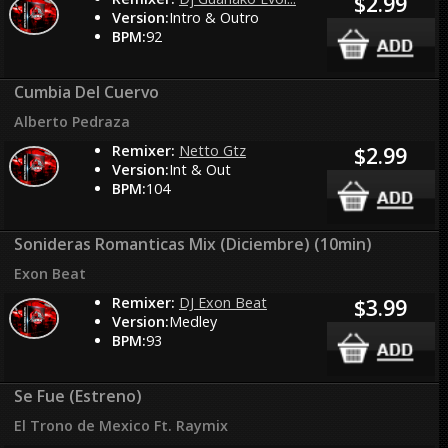
$2.99
Version:
Intro & Outro
BPM:
92
Cumbia Del Cuervo
Alberto Pedraza
Remixer:
Netto Gtz
$2.99
Version:
Int & Out
BPM:
104
Sonideras Romanticas Mix (Diciembre) (10min)
Exon Beat
Remixer:
DJ Exon Beat
$3.99
Version:
Medley
BPM:
93
Se Fue (Estreno)
El Trono de Mexico Ft. Raymix