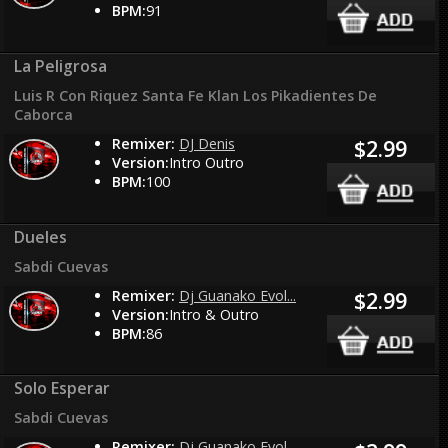
BPM:
91
La Peligrosa
Luis R Con Riquez Santa Fe Klan Los Pikadientes De
Caborca
Remixer:
DJ Denis
$2.99
Version:
Intro Outro
BPM:
100
Dueles
Sabdi Cuevas
Remixer:
Dj Guanako Evol...
$2.99
Version:
Intro & Outro
BPM:
86
Solo Esperar
Sabdi Cuevas
Remixer:
Dj Guanako Evol...