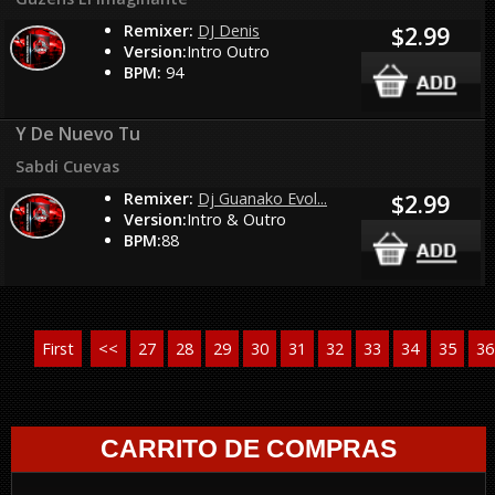
Remixer:
DJ Denis
$2.99
Version:
Intro Outro
BPM:
94
Y De Nuevo Tu
Sabdi Cuevas
Remixer:
Dj Guanako Evol...
$2.99
Version:
Intro & Outro
BPM:
88
First
<<
27
28
29
30
31
32
33
34
35
36
CARRITO DE COMPRAS