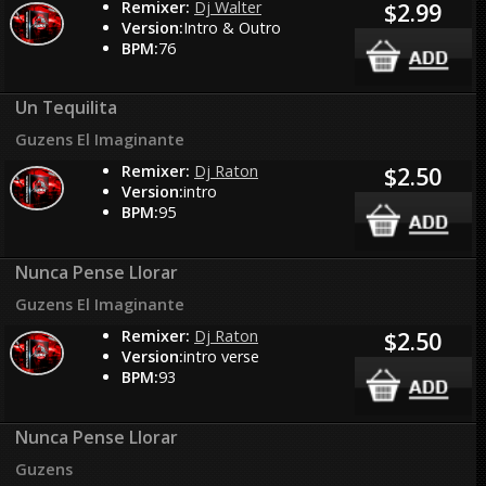
Remixer:
Dj Walter
$2.99
Version:
Intro & Outro
BPM:
76
Un Tequilita
Guzens El Imaginante
Remixer:
Dj Raton
$2.50
Version:
intro
BPM:
95
Nunca Pense Llorar
Guzens El Imaginante
Remixer:
Dj Raton
$2.50
Version:
intro verse
BPM:
93
Nunca Pense Llorar
Guzens