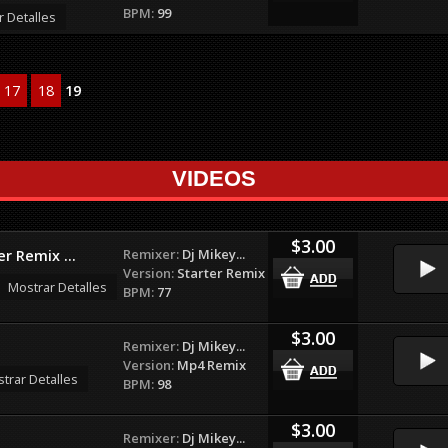
BPM:
99
r Detalles
17
18
19
VIDEOS
$3.00
Remixer:
Dj Mikey...
r Remix ...
Version:
Starter Remix
Mostrar Detalles
BPM:
77
$3.00
Remixer:
Dj Mikey...
Version:
Mp4 Remix
trar Detalles
BPM:
98
$3.00
Remixer:
Dj Mikey...