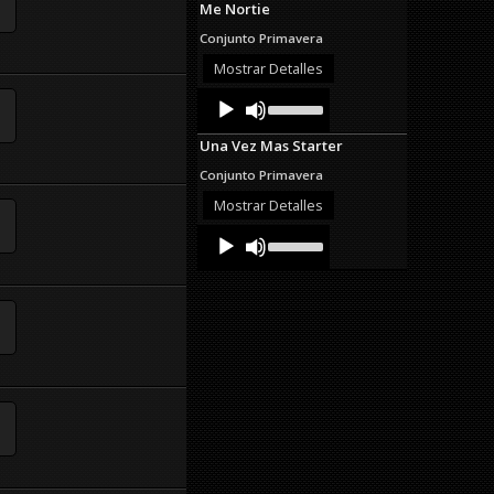
Me Nortie
keys
to
Conjunto Primavera
increase
or
Mostrar Detalles
decrease
Audio
Use
volume.
Up/Down
Player
Arrow
Una Vez Mas Starter
keys
to
Conjunto Primavera
increase
or
Mostrar Detalles
decrease
Audio
Use
volume.
Up/Down
Player
Arrow
keys
to
increase
or
decrease
volume.