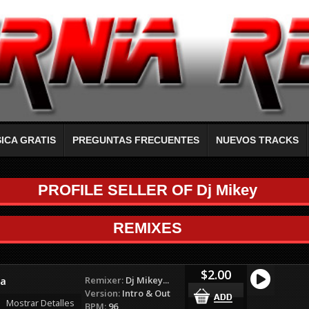
ICA GRATIS
PREGUNTAS FRECUENTES
NUEVOS TRACKS
PROFILE SELLER OF Dj Mikey
REMIXES
$2.00
Remixer:
Dj Mikey...
ia
Version:
Intro & Out
Mostrar Detalles
BPM:
96