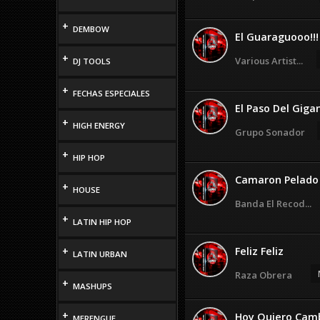
+
DEMBOW
El Guaraguooo!!!
+
Various Artist...
DJ TOOLS
+
FECHAS ESPECIALES
El Paso Del Giga
+
HIGH ENERGY
Grupo Sonador
+
HIP HOP
Camaron Pelado
+
HOUSE
Banda El Recod...
+
LATIN HIP HOP
+
Feliz Feliz
LATIN URBAN
Raza Obrera
+
MASHUPS
+
Hoy Quiero Cam
MERENGUE