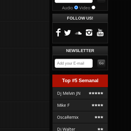
Audio
Video
FOLLOW US!
NEWSLETTER
Top #5 Semanal
Dj Melvin JN
Mike F
OscaRemix
Dj Walter