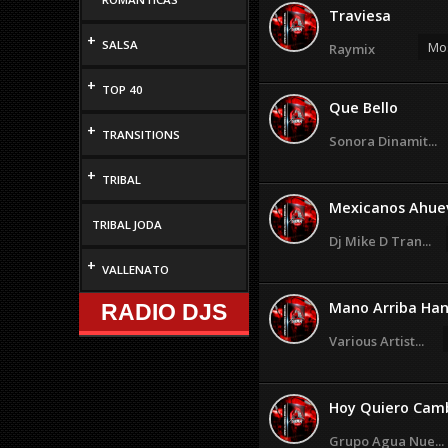
Traviesa
+
SALSA
Mos
Raymix
+
TOP 40
Que Bello
+
TRANSITIONS
Sonora Dinamit...
+
TRIBAL
Mexicanos Ahue
TRIBAL JODA
Dj Mike D Tran...
+
VALLENATO
Mano Arriba Hand
RADIO DJS
Various Artist...
Hoy Quiero Cam
Grupo Agua Nue...