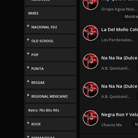
Grupo Agua Nue...
MIXES
Mostra
+
NACIONAL 502
La Del Moño Col
+
Los Perdenales...
OLD SCHOOL
+
POP
Na Na Na (Dulce 
+
A.B. Quintanil...
PUNTA
+
REGGAE
Na Na Na (Dulce 
+
A.B. Quintanil...
REGIONAL MEXICANO
Retro 70s 80s 90s
Negra Ron Y Vel
+
M
ROCK
Chavos Mx
+
ROMANTICAS