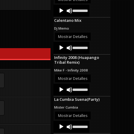
decrease
Audio
Use
volume.
Up/Down
Player
Arrow
Calentano Mix
keys
to
Dj Memo
increase
or
Mostrar Detalles
decrease
Audio
Use
volume.
Up/Down
Player
Arrow
Infinity 2008 (Huapango
keys
Tribal Remix)
to
increase
Mike F - Infinity 2008
or
decrease
Mostrar Detalles
volume.
Audio
Use
Up/Down
Player
Arrow
La Cumbia Suena(Party)
keys
to
Mister Cumbia
increase
or
Mostrar Detalles
decrease
Audio
Use
volume.
Up/Down
Player
Arrow