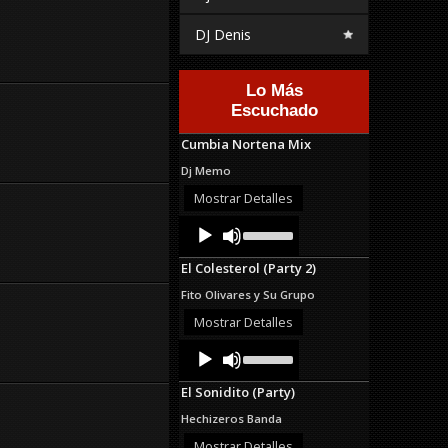
DJ Denis
Lo Más
Escuchado
Cumbia Nortena Mix
Dj Memo
Mostrar Detalles
Audio
Use
Up/Down
Player
Arrow
El Colesterol (Party 2)
keys
to
Fito Olivares y Su Grupo
increase
or
Mostrar Detalles
decrease
Audio
Use
volume.
Up/Down
Player
Arrow
El Sonidito (Party)
keys
to
Hechizeros Banda
increase
or
Mostrar Detalles