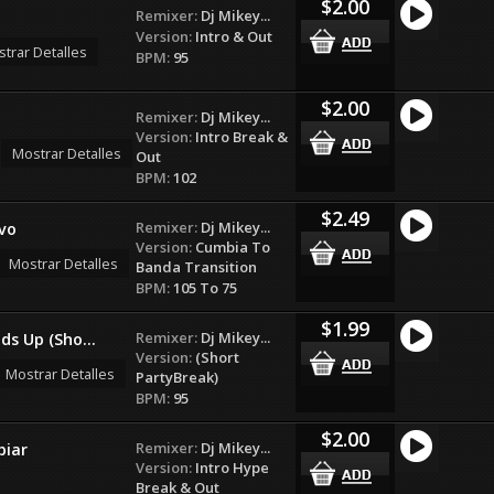
$2.00
Remixer:
Dj Mikey...
Version:
Intro & Out
trar Detalles
BPM:
95
$2.00
Remixer:
Dj Mikey...
Version:
Intro Break &
Mostrar Detalles
Out
BPM:
102
$2.49
Remixer:
Dj Mikey...
vo
Version:
Cumbia To
Mostrar Detalles
Banda Transition
BPM:
105 To 75
$1.99
Remixer:
Dj Mikey...
s Up (Sho...
Version:
(Short
Mostrar Detalles
PartyBreak)
BPM:
95
$2.00
Remixer:
Dj Mikey...
biar
Version:
Intro Hype
Break & Out