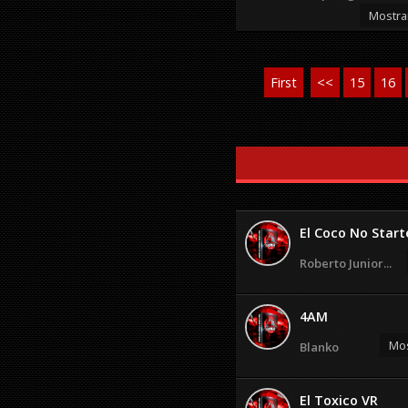
Mostra
First
<<
15
16
El Coco No Starte
Roberto Junior...
4AM
Mos
Blanko
El Toxico VR