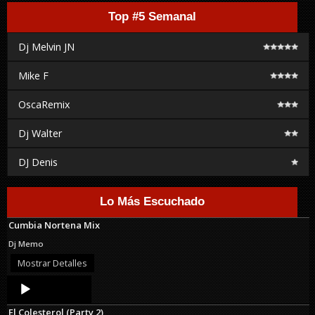
Top #5 Semanal
Dj Melvin JN
Mike F
OscaRemix
Dj Walter
DJ Denis
Lo Más Escuchado
Cumbia Nortena Mix
Dj Memo
Mostrar Detalles
Audio
Player
El Colesterol (Party 2)