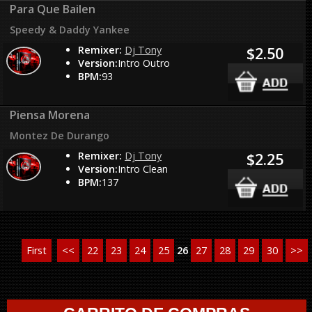
Para Que Bailen
Speedy & Daddy Yankee
Remixer:
Dj Tony
$2.50
Version:
Intro Outro
BPM:
93
Piensa Morena
Montez De Durango
Remixer:
Dj Tony
$2.25
Version:
Intro Clean
BPM:
137
First
<<
22
23
24
25
26
27
28
29
30
>>