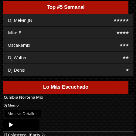
Top #5 Semanal
Dj Melvin JN
Mike F
OscaRemix
Dj Walter
DJ Denis
Lo Más Escuchado
Cumbia Nortena Mix
Dj Memo
Mostrar Detalles
Audio
Player
El Colesterol (Party 2)