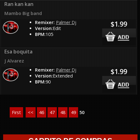
Ran kan kan
Mambo Big band
Remixer:
Palmer Dj
$1.99
Version:
Edit
BPM:
105
Esa boquita
J Alvarez
Remixer:
Palmer Dj
$1.99
Version:
Extended
BPM:
90
First
<<
46
47
48
49
50