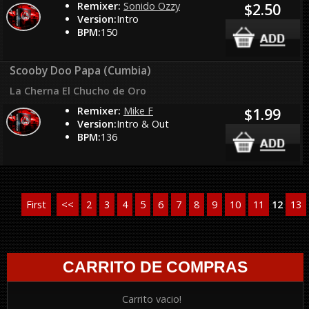
Remixer:
Sonido Ozzy
$2.50
Version:
Intro
BPM:
150
Scooby Doo Papa (Cumbia)
La Cherna El Chucho de Oro
Remixer:
Mike F
$1.99
Version:
Intro & Out
BPM:
136
First
<<
2
3
4
5
6
7
8
9
10
11
12
13
CARRITO DE COMPRAS
Carrito vacio!