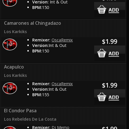
Version:
Int & Out
BPM:
150
Camarones al Chingadazo
Los Karkiks
Remixer:
OscaRemix
$1.99
Version:
Int & Out
BPM:
150
Acapulco
Los Karkiks
Remixer:
OscaRemix
$1.99
Version:
Int & Out
BPM:
155
El Condor Pasa
Los Rebeldes De La Costa
Remixer:
Dj Memo
$1.99