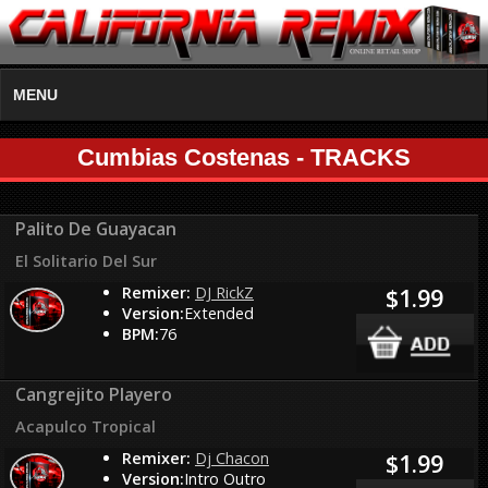
MENU
Cumbias Costenas - TRACKS
Palito De Guayacan
El Solitario Del Sur
Remixer:
DJ RickZ
$1.99
Version:
Extended
BPM:
76
Cangrejito Playero
Acapulco Tropical
Remixer:
Dj Chacon
$1.99
Version:
Intro Outro