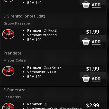
BPM:
140
El Sirenito (Short Edit)
Grupo Kazzabe
Remixer:
DJ RickZ
$1.99
Version:
Extended
BPM:
100
Prendete
Mister Cobra
Remixer:
OscaRemix
$1.99
Version:
Int & Out
BPM:
150
El Punetazo
Los Karkis
Remixer:
Dj
$2.99
Version:
Intro/Outro/SteadyRedum