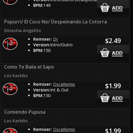
BPM:
149
Popurri/ El Coco No/ Despeinando La Cotorra
Dinastia Angelito
Remixer:
Dj
$2.49
Version:
Intro/Outro
BPM:
150
Como Te Baila el Sapo
Los Karkiks
Remixer:
OscaRemix
$1.99
Version:
Int & Out
BPM:
150
Comiendo Pupusa
Los Karkiks
Remixer:
OscaRemix
$1.99