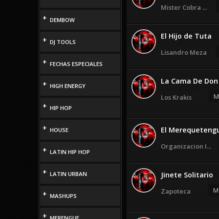
Mister Cobra ...
+
DEMBOW
El Hijo de Tuta
+
DJ TOOLS
Lisandro Meza
+
FECHAS ESPECIALES
La Cama De Don 
+
HIGH ENERGY
M
Los Krakis
+
HIP HOP
+
El Merequeteng
HOUSE
Organizacion I...
+
LATIN HIP HOP
+
LATIN URBAN
Jinete Solitario
M
Zapoteca
+
MASHUPS
+
MERENGUE