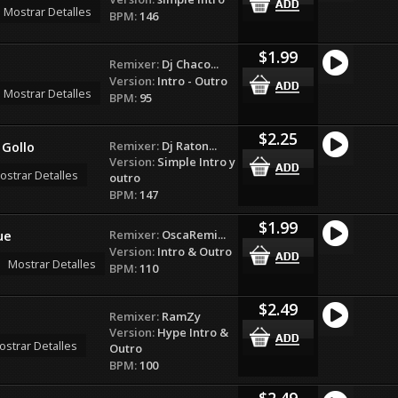
Mostrar Detalles
BPM:
146
$1.99
Remixer:
Dj Chaco...
Version:
Intro - Outro
Mostrar Detalles
BPM:
95
$2.25
Remixer:
Dj Raton...
Gollo
Version:
Simple Intro y
ostrar Detalles
outro
BPM:
147
$1.99
Remixer:
OscaRemi...
ue
Version:
Intro & Outro
Mostrar Detalles
BPM:
110
$2.49
Remixer:
RamZy
Version:
Hype Intro &
ostrar Detalles
Outro
BPM:
100
$2.49