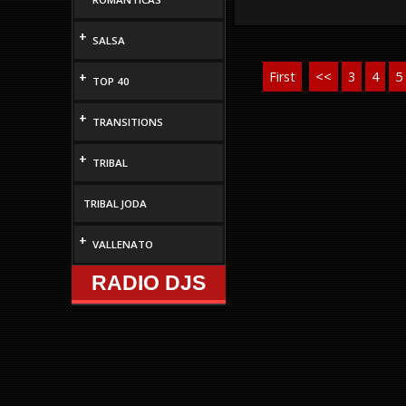
+
SALSA
First
<<
3
4
5
+
TOP 40
+
TRANSITIONS
+
TRIBAL
TRIBAL JODA
+
VALLENATO
RADIO DJS