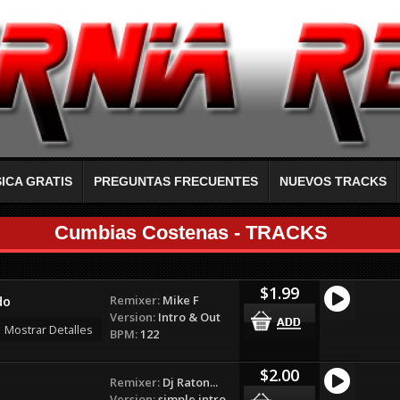
ICA GRATIS
PREGUNTAS FRECUENTES
NUEVOS TRACKS
Cumbias Costenas - TRACKS
$1.99
Remixer:
Mike F
do
Version:
Intro & Out
Mostrar Detalles
BPM:
122
$2.00
Remixer:
Dj Raton...
Version:
simple intro