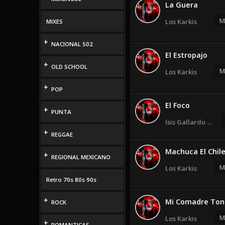
La Guera
M
Los Karkis
MIXES
+
NACIONAL 502
El Estropajo
+
OLD SCHOOL
M
Los Karkis
+
POP
El Foco
+
PUNTA
Isis Gallardo ...
+
REGGAE
Machuca El Chil
+
REGIONAL MEXICANO
M
Los Karkis
Retro 70s 80s 90s
+
Mi Comadre Ton
ROCK
M
Los Karkis
+
ROMANTICAS