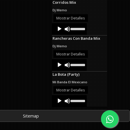
Corridos Mix
keys
to
Dj Memo
increase
or
Mostrar Detalles
decrease
Audio
Use
volume.
Up/Down
Player
Arrow
Rancheras Con Banda Mix
keys
to
Dj Memo
increase
or
Mostrar Detalles
decrease
Audio
Use
volume.
Up/Down
Player
Arrow
La Bota (Party)
keys
to
Mi Banda El Mexicano
increase
or
Mostrar Detalles
decrease
Audio
Use
volume.
Up/Down
Player
Arrow
keys
Sitemap
to
increase
or
decrease