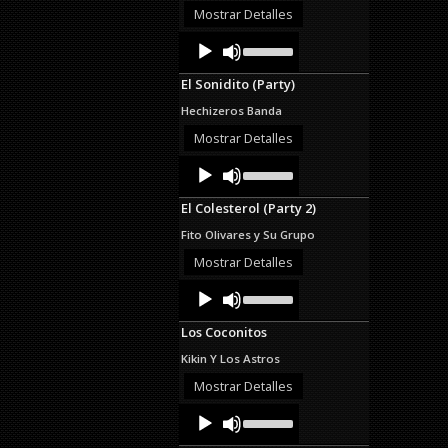
decrease
Mostrar Detalles
volume.
Audio
Use
Up/Down
Player
Arrow
El Sonidito (Party)
keys
to
Hechizeros Banda
increase
or
Mostrar Detalles
decrease
Audio
Use
volume.
Up/Down
Player
Arrow
El Colesterol (Party 2)
keys
to
Fito Olivares y Su Grupo
increase
or
Mostrar Detalles
decrease
Audio
Use
volume.
Up/Down
Player
Arrow
Los Coconitos
keys
to
Kikin Y Los Astros
increase
or
Mostrar Detalles
decrease
Audio
Use
volume.
Up/Down
Player
Arrow