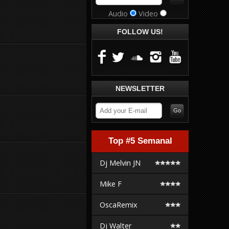
Audio
Video
FOLLOW US!
NEWSLETTER
Top #5 Semanal
Dj Melvin JN
Mike F
OscaRemix
Dj Walter