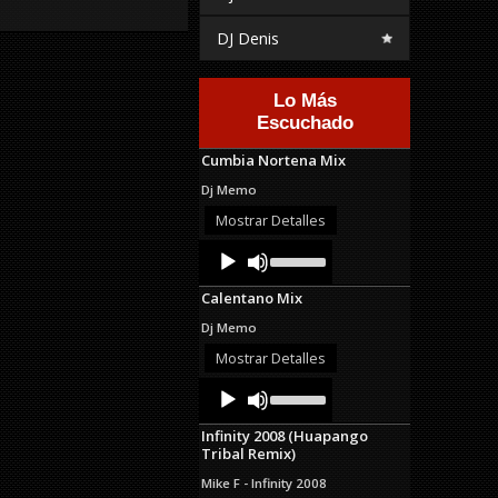
DJ Denis
Lo Más
Escuchado
Cumbia Nortena Mix
Dj Memo
Mostrar Detalles
Audio
Use
Up/Down
Player
Arrow
Calentano Mix
keys
to
Dj Memo
increase
or
Mostrar Detalles
decrease
Audio
Use
volume.
Up/Down
Player
Arrow
Infinity 2008 (Huapango
keys
Tribal Remix)
to
increase
Mike F - Infinity 2008
or