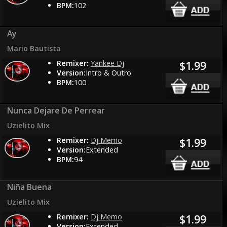
BPM:
102
Ay
Mario Bautista
Remixer:
Yankee Dj
$1.99
Version:
Intro & Outro
BPM:
100
Nunca Dejare De Perrear
Uzielito Mix
Remixer:
Dj Memo
$1.99
Version:
Extended
BPM:
94
Niña Buena
Uzielito Mix
Remixer:
Dj Memo
$1.99
Version:
Extended