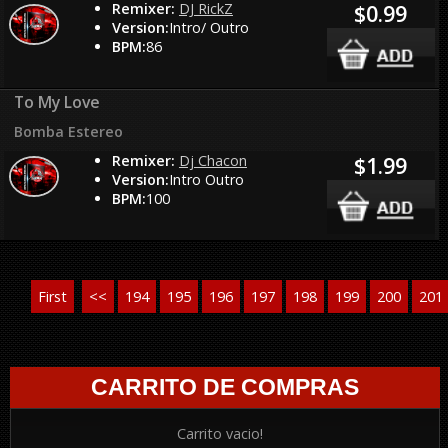
Remixer:
DJ RickZ
$0.99
Version:
Intro/ Outro
BPM:
86
To My Love
Bomba Estereo
Remixer:
Dj Chacon
$1.99
Version:
Intro Outro
BPM:
100
First
<<
194
195
196
197
198
199
200
201
CARRITO DE COMPRAS
Carrito vacio!