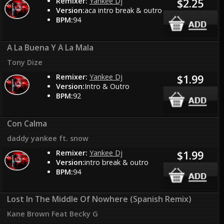
Remixer:
Yankee Dj
$2.25
Version:
aca intro break & outro
BPM:
94
A La Buena Y A La Mala
Tony Dize
Remixer:
Yankee Dj
$1.99
Version:
Intro & Outro
BPM:
92
Con Calma
daddy yankee ft. snow
Remixer:
Yankee Dj
$1.99
Version:
intro break & outro
BPM:
94
Lost In The Middle Of Nowhere (Spanish Remix)
Kane Brown Feat Becky G