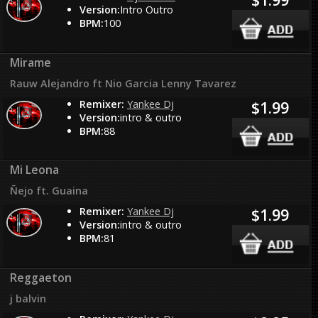
Version:
Intro Outro
BPM:
100
Mirame
Rauw Alejandro ft Nio Garcia Lenny Tavarez
Remixer:
Yankee Dj
$1.99
Version:
intro & outro
BPM:
88
Mi Leona
Ñejo ft. Guaina
Remixer:
Yankee Dj
$1.99
Version:
intro & outro
BPM:
81
Reggaeton
j balvin