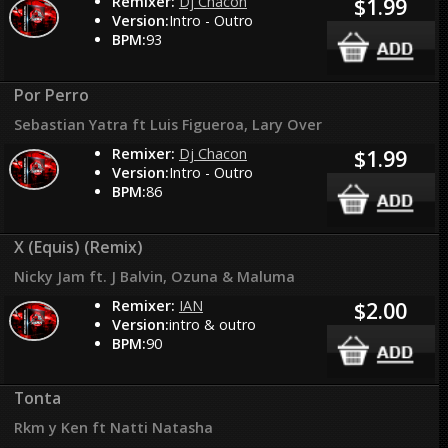
Remixer:
Dj Chacon
$1.99
Version:
Intro - Outro
BPM:
93
Por Perro
Sebastian Yatra ft Luis Figueroa, Lary Over
Remixer:
Dj Chacon
$1.99
Version:
Intro - Outro
BPM:
86
X (Equis) (Remix)
Nicky Jam ft. J Balvin, Ozuna & Maluma
Remixer:
IAN
$2.00
Version:
intro & outro
BPM:
90
Tonta
Rkm y Ken ft Natti Natasha