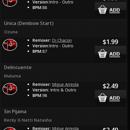
Version:
Intro - Outro
BPM:
88
Unica (Dembow Start)
Ozuna
Remixer:
Dj Chacon
$1.99
Version:
Intro - Outro
BPM:
87
Delincuente
Maluma
Remixer:
Migue Arreola
$2.49
Version:
Intro & Outro
BPM:
98
Sin Pijama
Becky G Natti Natasha
Remixer:
Migue Arreola
$2.49