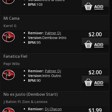
BPM:
103
Mi Cama
Karol G
Remixer:
Palmer Dj
$2.00
Version:
Dembow Intro
BPM:
95
Fanatica Fiel
Papi Wilo
Remixer:
Palmer Dj
$2.00
Version:
Intro Outro
BPM:
90
No es justo (Dembow Start)
J Balvin ft Zion & Lennox
Remixer:
Dj Chacon
$1.99