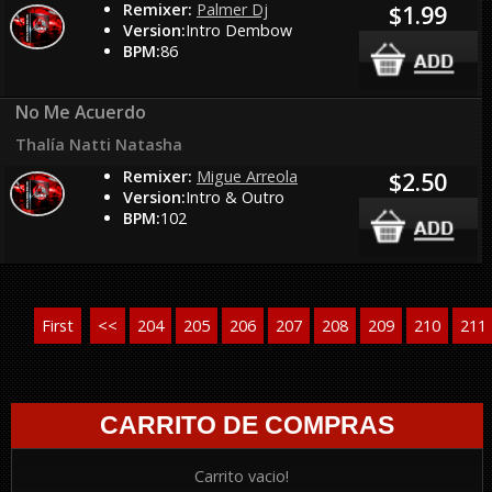
Remixer:
Palmer Dj
$1.99
Version:
Intro Dembow
BPM:
86
No Me Acuerdo
Thalía Natti Natasha
Remixer:
Migue Arreola
$2.50
Version:
Intro & Outro
BPM:
102
First
<<
204
205
206
207
208
209
210
211
CARRITO DE COMPRAS
Carrito vacio!