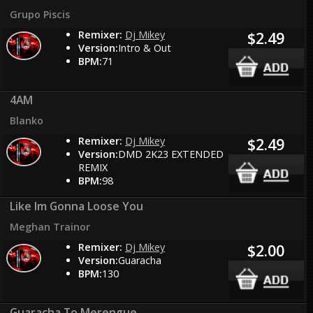
Grupo Piscis
Remixer:
Dj Mikey
$2.49
Version:
Intro & Out
BPM:
71
4AM
Blanko
Remixer:
Dj Mikey
$2.49
Version:
DMD 2K23 EXTENDED
REMIX
BPM:
98
Like Im Gonna Loose You
Meghan Trainor
Remixer:
Dj Mikey
$2.00
Version:
Guaracha
BPM:
130
Guaracha To Merengue