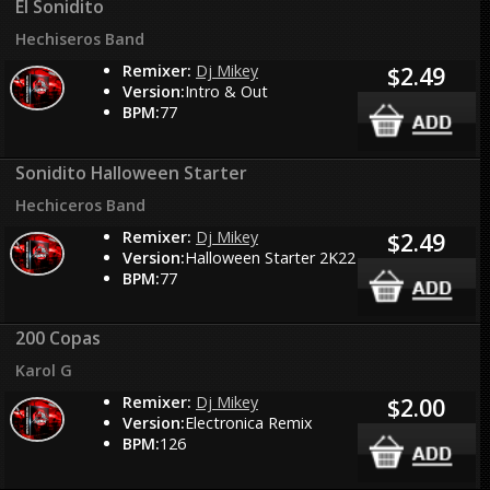
El Sonidito
Hechiseros Band
Remixer:
Dj Mikey
$2.49
Version:
Intro & Out
BPM:
77
Sonidito Halloween Starter
Hechiceros Band
Remixer:
Dj Mikey
$2.49
Version:
Halloween Starter 2K22
BPM:
77
200 Copas
Karol G
Remixer:
Dj Mikey
$2.00
Version:
Electronica Remix
BPM:
126