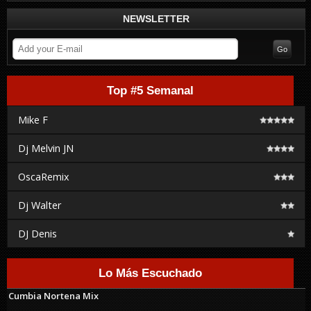
NEWSLETTER
Top #5 Semanal
Mike F
Dj Melvin JN
OscaRemix
Dj Walter
DJ Denis
Lo Más Escuchado
Cumbia Nortena Mix