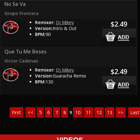
No Se Va
Grupo Frontera
Remixer:
Dj Mikey
$2.49
Version:
Intro & Out
BPM:
90
Que Tu Me Beses
Victor Cadenas
Remixer:
Dj Mikey
$2.49
Version:
Guaracha Remix
BPM:
130
First
<<
5
6
7
8
9
10
11
12
13
>>
Last
VIDEOS