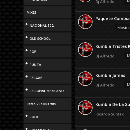
M
Dj Alfredo
MIXES
Paquete Cumbias
+
NACIONAL 502
Mostra
+
OLD SCHOOL
Kumbia Tristes R
+
POP
M
Dj Alfredo
+
PUNTA
Kumbia Jamas
+
REGGAE
M
Dj Alfredo
+
REGIONAL MEXICANO
Retro 70s 80s 90s
Kumbia De La Su
Ricardo Suntax...
+
ROCK
+
ROMANTICAS