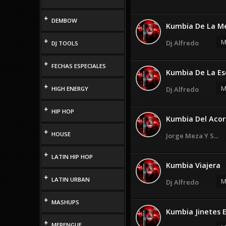
+
DEMBOW
Kumbia De La M
+
M
Dj Alfredo
DJ TOOLS
+
FECHAS ESPECIALES
Kumbia De La Esc
+
M
HIGH ENERGY
Dj Alfredo
+
HIP HOP
Kumbia Del Acor
+
HOUSE
Jorge Meza Y S...
+
LATIN HIP HOP
Kumbia Viajera
+
LATIN URBAN
M
Dj Alfredo
+
MASHUPS
Kumbia Jinetes En
+
MERENGUE