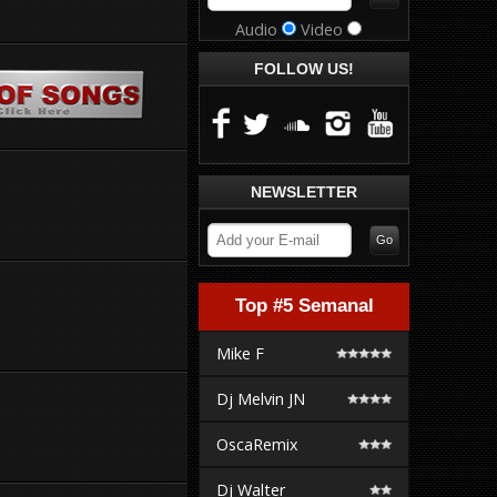
Audio
Video
FOLLOW US!
NEWSLETTER
Top #5 Semanal
Mike F
Dj Melvin JN
OscaRemix
Dj Walter