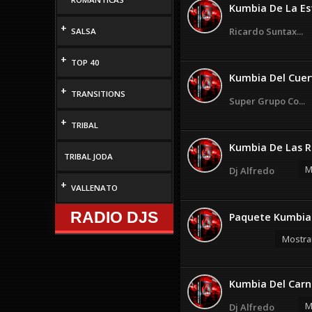
Kumbia De La Est
+
Ricardo Suntax...
SALSA
+
TOP 40
Kumbia Del Cuer
+
TRANSITIONS
Super Grupo Co...
+
TRIBAL
Kumbia De Las Ro
TRIBAL JODA
M
Dj Alfredo
+
VALLENATO
RADIO DJS
Paquete Kumbias
Mostra
Kumbia Del Carna
M
Dj Alfredo