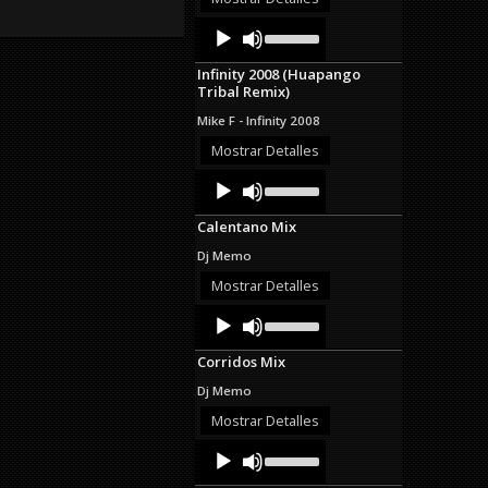
decrease
Audio
Use
volume.
Up/Down
Player
Arrow
Infinity 2008 (Huapango
keys
Tribal Remix)
to
increase
Mike F - Infinity 2008
or
decrease
Mostrar Detalles
volume.
Audio
Use
Up/Down
Player
Arrow
Calentano Mix
keys
to
Dj Memo
increase
or
Mostrar Detalles
decrease
Audio
Use
volume.
Up/Down
Player
Arrow
Corridos Mix
keys
to
Dj Memo
increase
or
Mostrar Detalles
decrease
Audio
Use
volume.
Up/Down
Player
Arrow