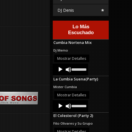
DJ Denis
Lo Más
Escuchado
Cumbia Nortena Mix
Dj Memo
Mostrar Detalles
Audio
Use
Up/Down
Player
Arrow
La Cumbia Suena(Party)
keys
to
Mister Cumbia
increase
or
Mostrar Detalles
decrease
Audio
Use
volume.
Up/Down
Player
Arrow
El Colesterol (Party 2)
keys
to
Fito Olivares y Su Grupo
increase
or
Mostrar Detalles