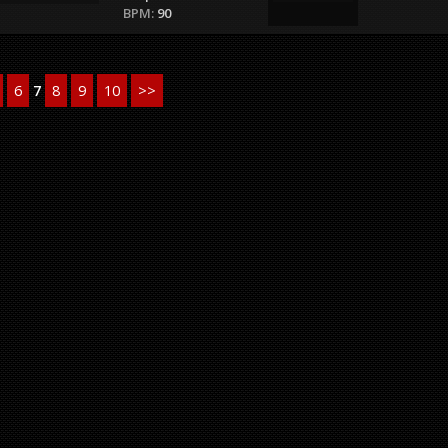
BPM:
90
6
7
8
9
10
>>