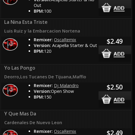
Out
BPM:
100
La Nina Esta Triste
Luis Ruiz y la Embarcacion Nortena
Remixer:
OscaRemix
$2.49
Version:
Acapella Starter & Out
BPM:
120
Yo Las Pongo
Deorro,Los Tucanes De Tijuana,Maffio
Remixer:
Dj Malandro
$2.50
Version:
Open Show
BPM:
150
Y Que Mas Da
Cardenales De Nuevo Leon
Remixer:
OscaRemix
$2.49