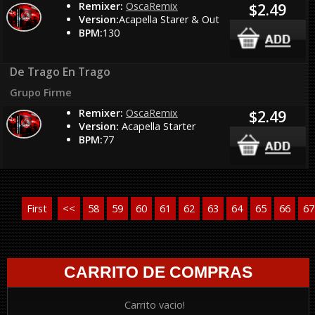
Remixer:
OscaRemix
$2.49
Version:
Acapella Starer & Out
BPM:
130
De Trago En Trago
Grupo Firme
Remixer:
OscaRemix
$2.49
Version:
Acapella Starter
BPM:
77
First
<<
58
59
60
61
62
63
64
65
66
67
CARRITO DE COMPRAS
Carrito vacio!