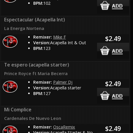
BPM:
102
Espectacular (Acapella Int)
La Energa Nortena
Remixer:
Mike F
$2.49
Version:
Acapella Int & Out
BPM:
123
Te espero (acapella starter)
Prince Royce ft Maria Becerra
Remixer:
Palmer Dj
$2.49
Version:
Acapella starter
BPM:
127
Mi Complice
Cardenales De Nuevo Leon
Remixer:
OscaRemix
$2.49
Version:
Acapella Starter & No